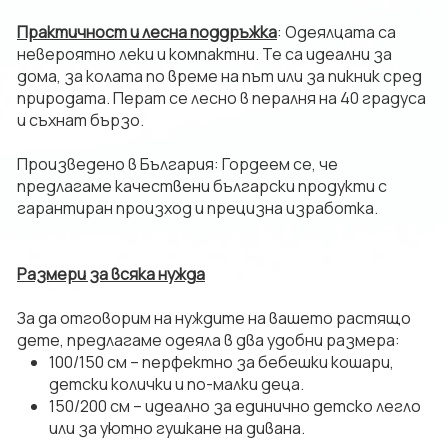
​Практичност и лесна поддръжка
: Одеялцата са
невероятно леки и компактни. Те са идеални за
дома, за колата по време на път или за пикник сред
природата. Перат се лесно в пералня на 40 градуса
и съхнат бързо.
​Произведено в България: Гордеем се, че
предлагаме качествени български продукти с
гарантиран произход и прецизна изработка.
​Размери за всяка нужда
​За да отговорим на нуждите на вашето растящо
дете, предлагаме одеяла в два удобни размера:
​100/150 см – перфектно за бебешки кошари,
детски колички и по-малки деца.
​150/200 см – идеално за единично детско легло
или за уютно гушкане на дивана.