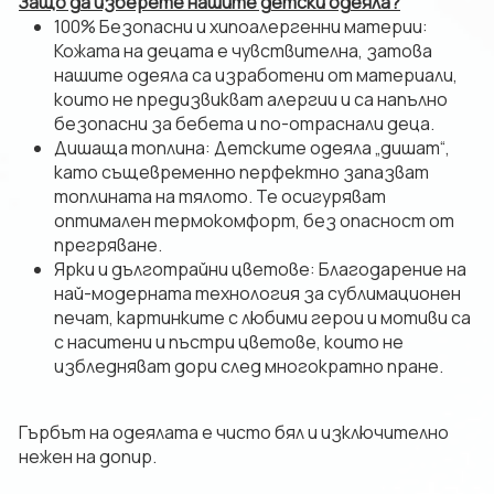
​Защо да изберете нашите детски одеяла?
​100% Безопасни и хипоалергенни материи:
Кожата на децата е чувствителна, затова
нашите одеяла са изработени от материали,
които не предизвикват алергии и са напълно
безопасни за бебета и по-отраснали деца.
​Дишаща топлина: Детските одеяла „дишат“,
като същевременно перфектно запазват
топлината на тялото. Те осигуряват
оптимален термокомфорт, без опасност от
прегряване.
​Ярки и дълготрайни цветове: Благодарение на
най-модерната технология за сублимационен
печат, картинките с любими герои и мотиви са
с наситени и пъстри цветове, които не
избледняват дори след многократно пране.
Гърбът на одеялата е чисто бял и изключително
нежен на допир.