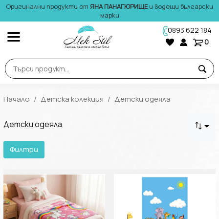
Оригинални продукти от
ЯНА ПАНАГЮРИЩЕ
и водещи български
марки
0893 622 184
0
Начало
Детска колекция
Детски одеяла
Детски одеяла
Филтри