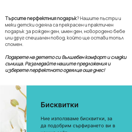
​Търсите перфектния подарък
? Нашите пъстри и
меки детски одеяла са прекрасен и практичен
подарък за рожден ден, имен ден, новородено бебе
или друг специален повод, който ще остави топъл
спомен.
​Подарете на детето си вълшебен комфорт и сладки
сънища. Разгледайте нашите предложения и
изберете перфектното одеялце още днес!
Бисквитки
Ние използваме бисквитки, за
0893 622 184
За онлайн поръчки
да подобрим сърфирането ви в
0893 360 206
За търговци и хотели