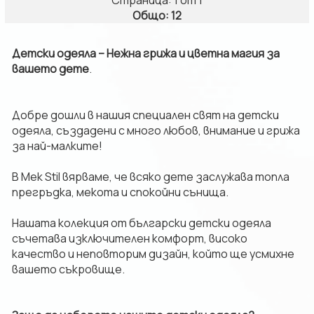
Страница: 1 от 1
Общо: 12
Детски одеяла – Нежна грижа и цветна магия за
вашето дете
.
​Добре дошли в нашия специален свят на детски
одеяла, създадени с много любов, внимание и грижа
за най-малките!
В Mek Stil вярваме, че всяко дете заслужава топла
прегръдка, мекота и спокойни сънища.
Нашата колекция от български детски одеяла
съчетава изключителен комфорт, високо
качество и неповторим дизайн, който ще усмихне
вашето съкровище.