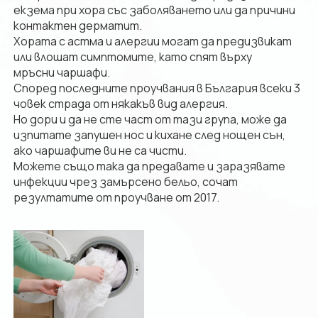
екзема при хора със заболяването или да причини
контактен дерматит.
Хората с астма и алергии могат да предизвикат
или влошат симптомите, като спят върху
мръсни чаршафи.
Според последните проучвания в България всеки 3
човек страда от някакъв вид алергия.
Но дори и да не сте част от тази група, може да
изпитате запушен нос и кихане след нощен сън,
ако чаршафите ви не са чисти.
Можете също така да предавате и заразявате
инфекции чрез замърсено бельо, сочат
резултатите от проучване от 2017.