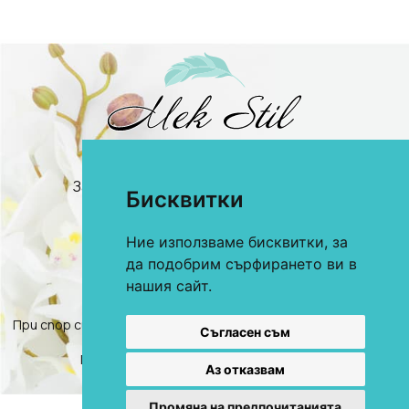
0893 622 184
За онлайн поръчки
0893 360 206
За търговци и хотели
Бисквитки
E-mail:
office@mekstil.com
Магазини
Ние използваме бисквитки, за
да подобрим сърфирането ви в
нашия сайт.
При спор свързан с покупка онлайн, използвате "сайта ОРС"
Съгласен съм
2026, Всички права запазени.
Политика за защита на личните данни
Аз отказвам
Условия за ползване
.
Промяна на предпочитанията