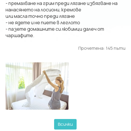
- премахване на грим преди лягане избягване на
нанасянето на лосиони, кремове
или масла точно преди лягане
- не ядете и не пиете в леглото
- пазете домашните си любимци далеч от
чаршафите.
Прочетена: 145 пъти
Всички