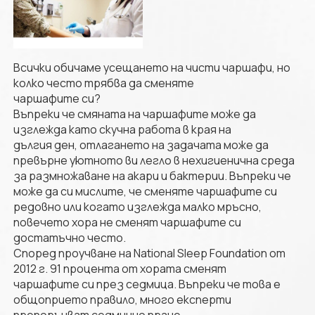
Всички обичаме усещането на чисти чаршафи, но
колко често трябва да сменяте
чаршафите си?
Въпреки че смяната на чаршафите може да
изглежда като скучна работа в края на
дългия ден, отлагането на задачата може да
превърне уютното ви легло в нехигиенична среда
за размножаване на акари и бактерии. Въпреки че
може да си мислите, че сменяте чаршафите си
редовно или когато изглежда малко мръсно,
повечето хора не сменят чаршафите си
достатъчно често.
Според проучване на National Sleep Foundation от
2012 г. 91 процента от хората сменят
чаршафите си през седмица. Въпреки че това е
общоприето правило, много експерти