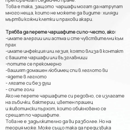
препоръчват седмично пране.
Това е така, защото чаршафи могат да натрупат
много неща, които не можете да видите: хиляди
мъртви кожни клетки и прахови акари.
Трябва да перете чаршафите си по-често, ако:
-имате алергии или астма и сте чувствителни към
прах
-имате инфекция или лезия, която влиза в контакт
с вашите чаршафи или възглавници
-потите се прекомерно
-вашият домашен любимец спи в леглото ви
-ядете в леглото
- лягате си без душ
- спите голи
Ако не перете чаршафите си редовно, се излагате
на гъбички, бактерии, цветен прашец
и животински пърхот, които обикновено се
срещат по чаршафите.
Това не е задължително да ви разболее. Но на
теория може. Може също така да предизвика