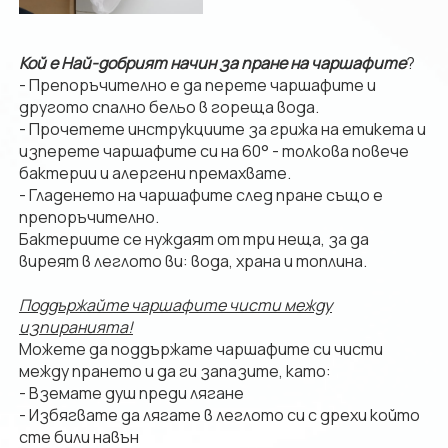
Кой е Най-добрият начин за пране на чаршафите
?
- Препоръчително е да перете чаршафите и
другото спално бельо в гореща вода.
- Прочетете инструкциите за грижа на етикета и
изперете чаршафите си на 60° - толкова повече
бактерии и алергени премахвате.
- Гладенето на чаршафите след пране също е
препоръчително.
Бактериите се нуждаят от три неща, за да
виреят в леглото ви: вода, храна и топлина.
Поддържайте чаршафите чисти между
изпиранията!
Можете да поддържате чаршафите си чисти
между прането и да ги запазите, като:
- Вземате душ преди лягане
- Избягвате да лягате в леглото си с дрехи който
сте били навън