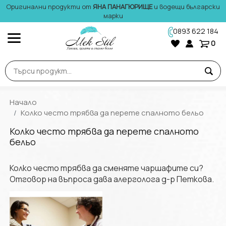
Оригинални продукти от
ЯНА ПАНАГЮРИЩЕ
и водещи български
марки
0893 622 184
0
Начало
Колко често трябва да перете спалното бельо
Колко често трябва да перете спалното
бельо
Колко често трябва да сменяте чаршафите си?
Отговор на въпроса дава алерголога д-р Петкова.