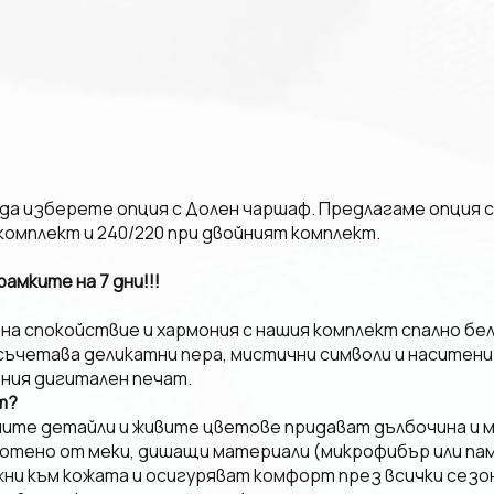
а изберете опция с Долен чаршаф. Предлагаме опция с
комплект и 240/220 при двойният комплект.
амките на 7 дни!!!
на спокойствие и хармония с нашия комплект спално бел
 съчетава деликатни пера, мистични символи и наситен
ния дигитален печат.
т?
ните детайли и живите цветове придават дълбочина и м
тено от меки, дишащи материали (микрофибър или пам
ни към кожата и осигуряват комфорт през всички сезо