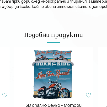
ат ярки дори след многократни изпирания, а материята
 избор за всеки, който обича етно мотивите, езотери
Подобни продукти
3D спално бельо - Мотори