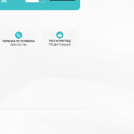
7
лв.