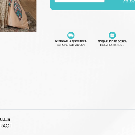
76.6
нища
TRACT