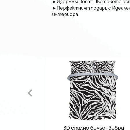
►​Издръжливост: Цветовете остав
​►Перфектният подарък: Идеален
интериора.
кт - Ню Йорк
3D спално бельо- Зебра