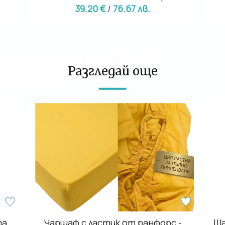
39.20 €
/
76.67 лв.
Разгледай още
та
Чаршаф с ластик от ранфорс -
Ша