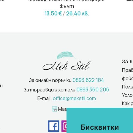
жълт
13.50 €
/
26.40 лв.
ЗА 
Прав
фейс
0893 622 184
За онлайн поръчки
и
Поли
0893 360 206
За търговци и хотели
Усло
E-mail:
office@mekstil.com
Как 
Магазини
Бисквитки
и