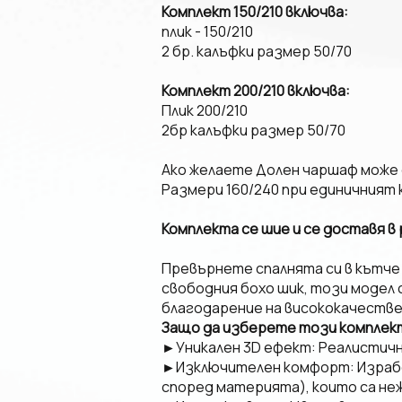
Комплект 150/210 включва:
плик - 150/210
2 бр. калъфки размер 50/70
Комплект 200/210 включва:
Плик 200/210
2бр калъфки размер 50/70
Ако желаете Долен чаршаф може д
Размери 160/240 при единичният 
Комплекта се шие и се доставя в р
​Превърнете спалнята си в кътче 
свободния бохо шик, този модел
благодарение на висококачестве
Защо да изберете този комплек
►​Уникален 3D ефект: Реалистич
►​Изключителен комфорт: Израбо
според материята), които са неж