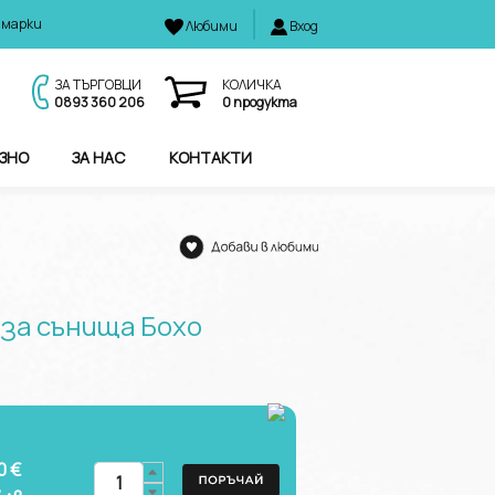
 марки
Любими
Вход
И
ЗА ТЪРГОВЦИ
КОЛИЧКА
0893 360 206
0
продукта
ЗНО
ЗА НАС
КОНТАКТИ
 за сънища Бохо
0 €