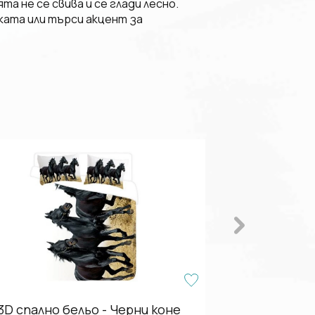
 не се свива и се глади лесно.
ката или търси акцент за
3D спално бельо - Черни коне
3D спал