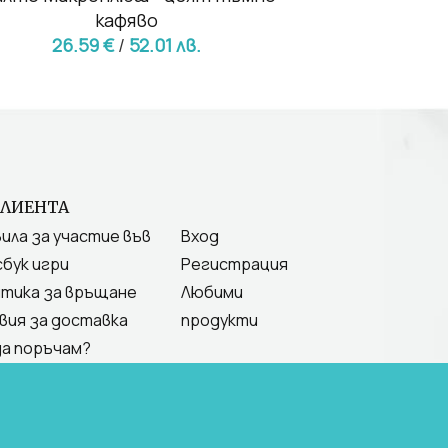
кафяво
легл
26.59 €
/
52.01 лв.
17.79 €
24.03
КЛИЕНТА
ила за участие във
Вход
бук игри
Регистрация
тика за връщане
Любими
вия за доставка
продукти
да поръчам?