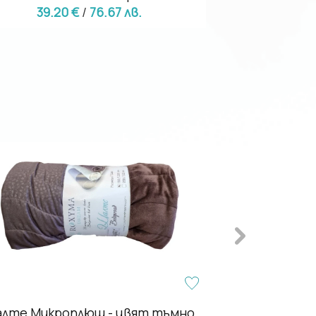
39.20 €
/
76.67 лв.
39.20
- 26%
лте Микроплюш - цвят тъмно
Качествено 