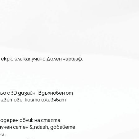
 екрю или капучино Долен чаршаф.
ьо с 3D дизайн . Вдъхновен от
и цветове, които оживяват
одерен облик на стаята.
учен сатен &,ndash, добавете
ни.