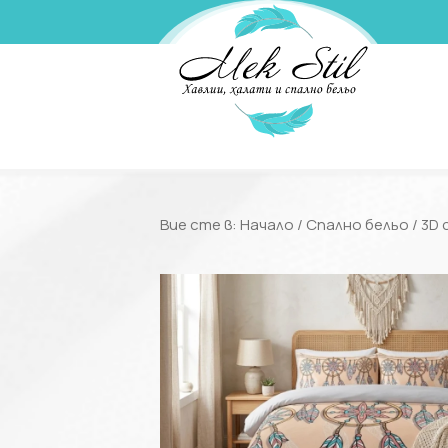
Вие сте в:
Начало
/
Спално бельо
/
3D 