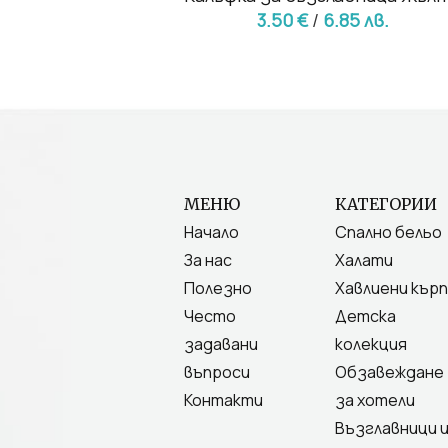
19 лв.
3.50 €
/
6.85 лв.
МЕНЮ
КАТЕГОРИИ
Начало
Спално бельо
За нас
Халати
Полезно
Хавлиени кърп
Често
Детска
задавани
колекция
въпроси
Обзавеждане
Контакти
за хотели
Възглавници 