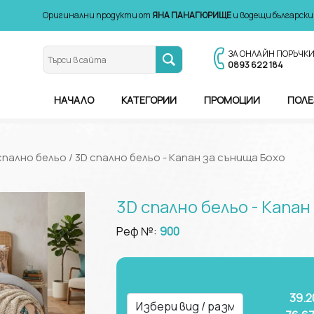
Оригинални продукти от
ЯНА ПАНАГЮРИЩЕ
и водещи български
ЗА ОНЛАЙН ПОРЪЧК
0893 622 184
НАЧАЛО
КАТЕГОРИИ
ПРОМОЦИИ
ПОЛЕ
спално бельо
/ 3D спално бельо - Капан за сънища Бохо
3D спално бельо - Капан
Реф №:
900
39.2