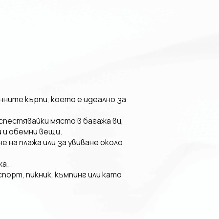
ните кърпи, което е идеално за
спестявайки място в багажа ви,
 и обемни вещи.
 на плажа или за увиване около
жа.
порт, пикник, къмпинг или като