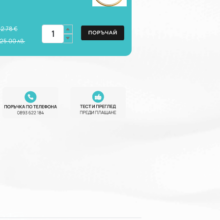
12.78 €
25.00
лв.