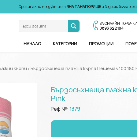
Оригинални продукти от
ЯНА ПАНАГЮРИЩЕ
и водещи български
ЗА ОНЛАЙН ПОРЪЧК
0893 622 184
НАЧАЛО
КАТЕГОРИИ
ПРОМОЦИИ
ПОЛЕ
лажни кърпи
/ Бързосъхнеща плажна кърпа Пещемал 100 180 P
Бързосъхнеща плажна к
Pink
Реф №:
1379