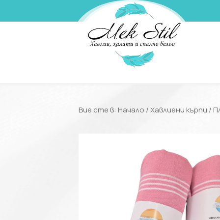
Вие сте в:
Начало
/
Хавлиени кърпи
/
П