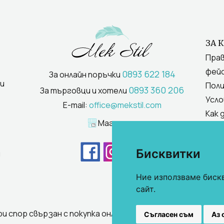
ЗА 
Прав
фейс
0893 622 184
За онлайн поръчки
и
Поли
0893 360 206
За търговци и хотели
Усло
E-mail:
office@mekstil.com
Как 
Магазини
Бисквитки
и
Ние използваме биск
сайт.
ри спор свързан с покупка онлайн, използвате "сайта ОР
Съгласен съм
Аз 