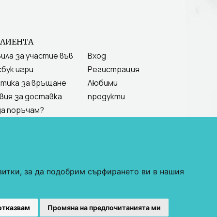
КЛИЕНТА
ила за участие във
Вход
бук игри
Регистрация
тика за връщане
Любими
вия за доставка
продукти
да поръчам?
витки, за да подобрим сърфирането ви в нашия
С"
отказвам
Промяна на предпочитанията ми