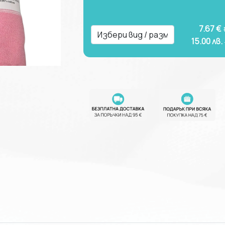
7.67 €
15.00
лв.