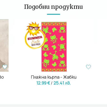
Подобни продукти
во
Плажна кърпа - Жабки
12.99 €
/
25.41 лв.