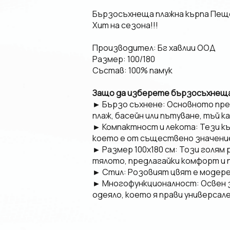
Бързосъхнеща плажна кърпа Пещ
Хит на сезона!!!
Производител: Бг хавлии ООД
Размер: 100/180
Състав: 100% памук
Защо да изберете бързосъхнеща 
► Бързо съхнене: Основното пре
плаж, басейн или пътуване, тъй к
► Компактност и лекота: Тези къ
което е от съществено значение
► Размер 100x180 см: Този голям
тялото, предлагайки комфорт и 
► Стил: Розовият цвят е модерен
► Многофункционалност: Освен за
одеяло, което я прави универсал