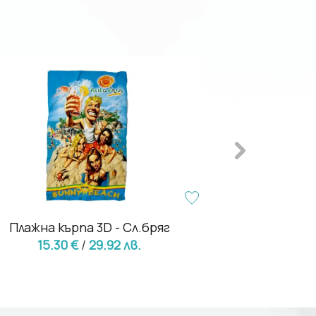
- 40%
Плажна кърпа 3D - Сл.бряг
Качестве
15.30 €
/
29.92 лв.
плажна кър
7.67 €
12.78 