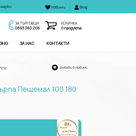
 марки
Любими
Вход
И
ЗА ТЪРГОВЦИ
КОЛИЧКА
0893 360 206
0
продукта
ЗНО
ЗА НАС
КОНТАКТИ
ink
ърпа Пещемал 100 180