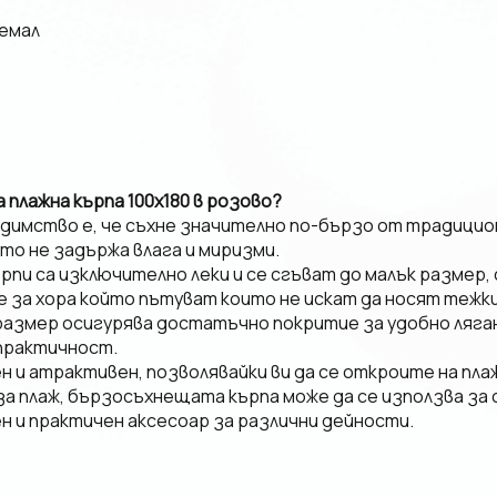
емал
плажна кърпа 100x180 в розово?
димство е, че съхне значително по-бързо от традицион
ато не задържа влага и миризми.
рпи са изключително леки и се сгъват до малък размер, 
 за хора който пътуват които не искат да носят тежки
 размер осигурява достатъчно покритие за удобно лягане
практичност.
 и атрактивен, позволявайки ви да се откроите на пла
 плаж, бързосъхнещата кърпа може да се използва за с
ен и практичен аксесоар за различни дейности.