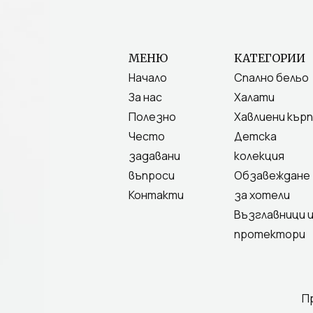
МЕНЮ
КАТЕГОРИИ
Начало
Спално бельо
За нас
Халати
Полезно
Хавлиени кърп
Често
Детска
задавани
колекция
въпроси
Обзавеждане
Контакти
за хотели
Възглавници 
протектори
П