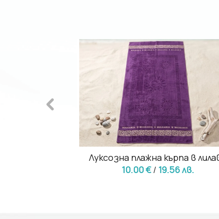
остенурка в
Луксозна плажна кърпа в лила
а
10.00 €
/
19.56 лв.
00 лв.