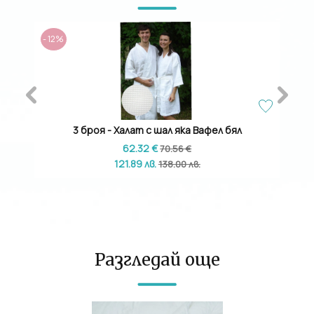
СПЕ
- 12%
- 15%
3 броя - Халат с шал яка Вафел бял
10б
62.32 €
70.56 €
121.89 лв.
138.00 лв.
Разгледай още