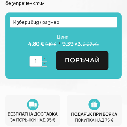
безупречен стил.
Цена:
4.80 €
9.39
лв.
/
5.10 €
9.97
лв.