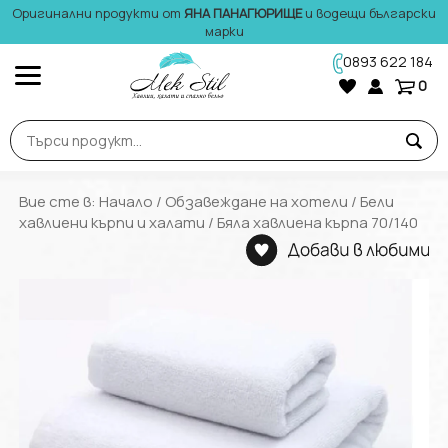
Оригинални продукти от
ЯНА ПАНАГЮРИЩЕ
и водещи български
марки
0893 622 184
0
Вие сте в:
Начало
/
Обзавеждане на хотели
/
Бели
хавлиени кърпи и халати
/ Бяла хавлиена кърпа 70/140