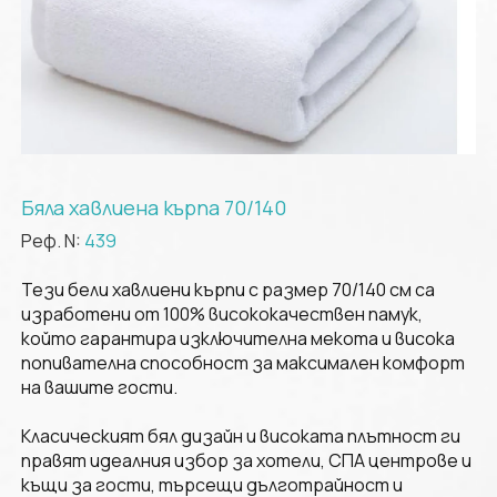
Бяла хавлиена кърпа 70/140
Реф. N:
439
Тези бели хавлиени кърпи с размер 70/140 см са
изработени от 100% висококачествен памук,
който гарантира изключителна мекота и висока
попивателна способност за максимален комфорт
на вашите гости.
Класическият бял дизайн и високата плътност ги
правят идеалния избор за хотели, СПА центрове и
къщи за гости, търсещи дълготрайност и