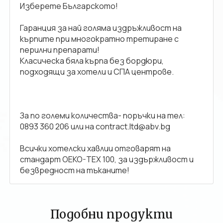
Изберете Българското!
Гаранция за най голяма издръжливост на
кърпите при многократно третиране с
перилни препарати!
Класическа бяла кърпа без бордюри,
подходящи за хотели и СПА центрове.
За по големи количества- поръчки на тел:
0893 360 206 или на contract.ltd@abv.bg
Всички хотелски хавлии отговарят на
стандарт OEKO-TEX 100, за издържливост и
безвредност на тъканите!
Подобни продукти