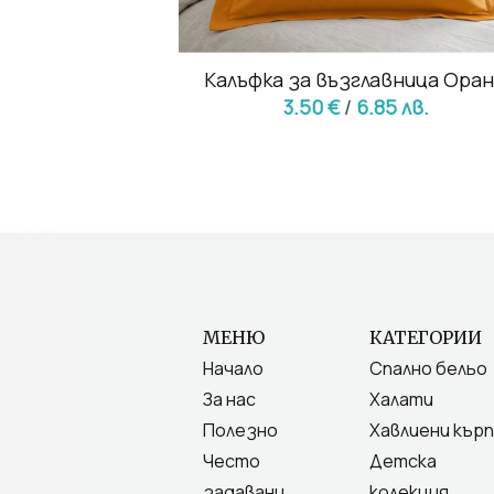
нфорс Оранж
Калъфка за възглавница Ора
19 лв.
3.50 €
/
6.85 лв.
МЕНЮ
КАТЕГОРИИ
Начало
Спално бельо
За нас
Халати
Полезно
Хавлиени кърп
Често
Детска
задавани
колекция