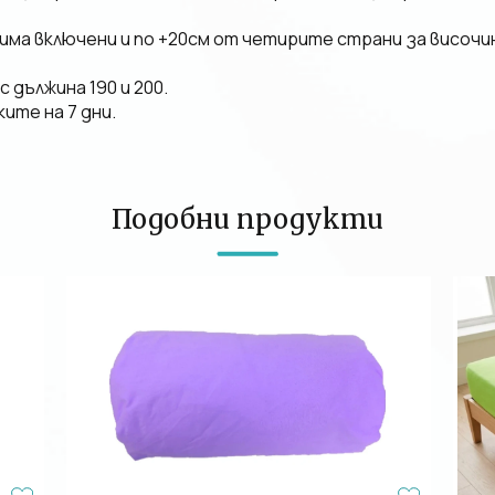
има включени и по +20см от четирите страни за височин
 дължина 190 и 200.
ите на 7 дни.
Подобни продукти