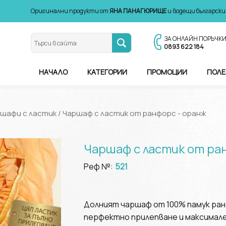
Оригинални продукти от
ЯНА ПАНАГЮРИЩЕ
и водещи български
ЗА ОНЛАЙН ПОРЪЧК
0893 622 184
НАЧАЛО
КАТЕГОРИИ
ПРОМОЦИИ
ПОЛЕ
шафи с ластик
/ Чаршаф с ластик от ранфорс - оранж
Чаршаф с ластик от ра
Реф №:
521
Долният чаршаф от 100% памук ран
перфектно прилепване и максимале