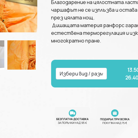
Благодарение на цялостната ласти
чаршафът не се изплъзва и остава
през цялата нощ.
Дишащата материя ранфорс гаран
естествена терморегулация и изк
многократно пране.
13.5
26.4