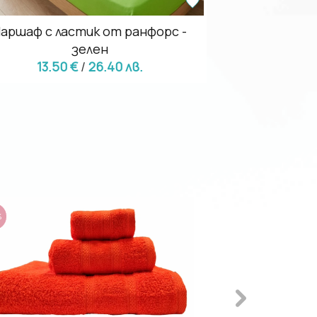
аршаф с ластик от ранфорс -
Чаршаф с ла
зелен
13.50 €
/
26.40 лв.
13.50
%