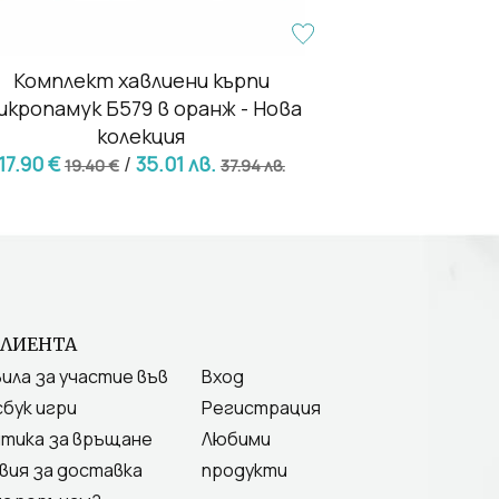
Комплект хавлиени кърпи
Долен чарш
икропамук Б579 в оранж - Нова
8.79
колекция
17.90 €
/
35.01 лв.
19.40 €
37.94 лв.
КЛИЕНТА
ила за участие във
Вход
бук игри
Регистрация
тика за връщане
Любими
вия за доставка
продукти