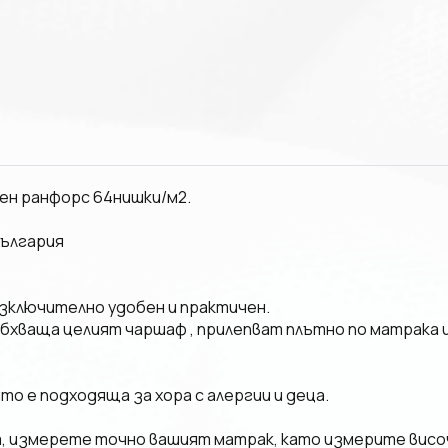
зен ранфорс 64нишки/м2.
ългария
изключително удобен и практичен.
бхваща целият чаршаф , прилепват плътно по матрака и
то е подходяща за хора с алергии и деца.
а, измерете точно вашият матрак, като измерите височ