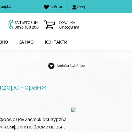
 марки
Любими
Вход
И
ЗА ТЪРГОВЦИ
КОЛИЧКА
0893 360 206
0
продукта
ЗНО
ЗА НАС
КОНТАКТИ
нфорс - оранж
форс с цял ластик осигурява
н комфорт по време на сън.