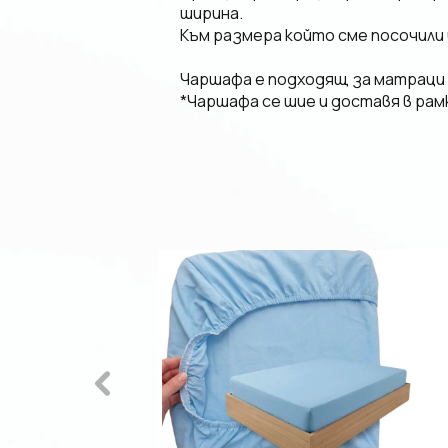
ширина.
Към размера който сме посочили 
Чаршафа е подходящ за матраци с
*Чаршафа се шие и доставя в рамк