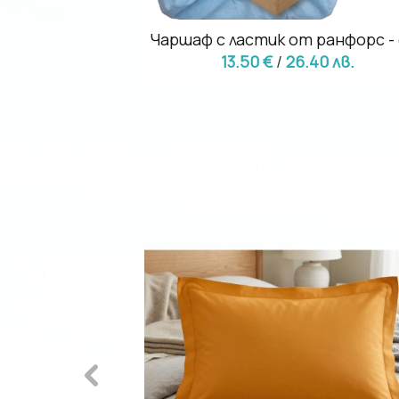
 трико - цвят
Чаршаф с ластик от ранфорс -
13.50 €
/
26.40 лв.
51 лв.