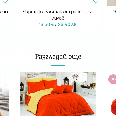
 син
Чаршаф с ластик от ранфорс -
Ч
лилав
13.50 €
/
26.40 лв.
Разгледай още
- 8