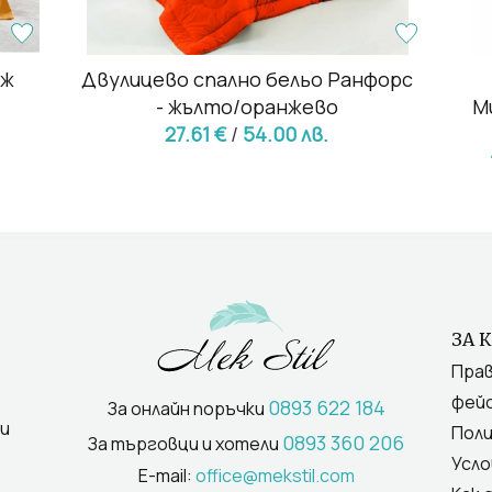
нж
Двулицево спално бельо Ранфорс
- жълто/оранжево
М
27.61 €
/
54.00 лв.
ЗА 
Прав
фейс
0893 622 184
За онлайн поръчки
и
Поли
0893 360 206
За търговци и хотели
Усло
E-mail:
office@mekstil.com