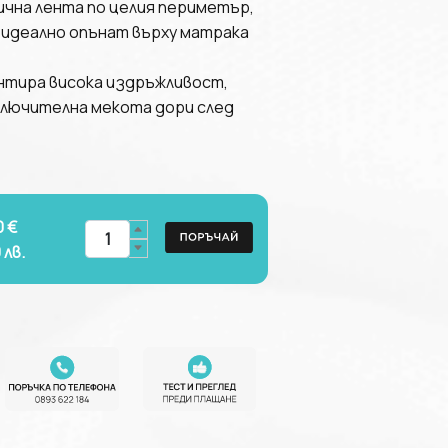
чна лента по целия периметър,
 идеално опънат върху матрака
тира висока издръжливост,
лючителна мекота дори след
0 €
0
лв.