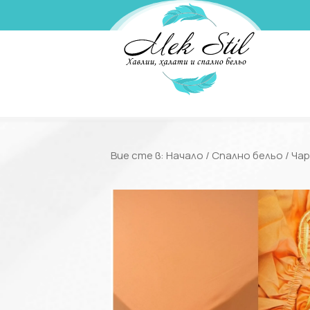
Вие сте в:
Начало
/
Спално бельо
/
Чар