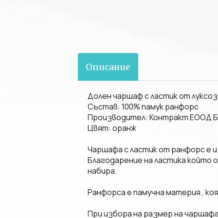
Описание
Долен чаршаф с ластик от луксо
Състав: 100% памук ранфорс
Производител: Контракт ЕООД Б
Цвят: оранж
Чаршафа с ластик от ранфорс е 
Благодарение на ластика който о
набира.
Ранфорса е памучна материя , коя
При избора на размер на чаршаф