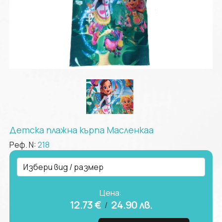
Детска плажна кърпа Масленкаа
Реф. N:
218
Цена:
12.73 €
24.90
лв.
/