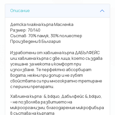
Описание
Детска плажна кърпа Масленка
Размер: 70/140
Състав: 70% памук, 30% полиестер
Произведени в България
Изработени от хавлиена кърпа ДАБЪЛФЕЙС
или хавлиена кърпа с две лица, което създава
усещане за мекота и комфорт при
използване. Те перфектно абсорбират
водата, нежни при допир и не губят
свойствата си при многократно третиране
с перилни препарати.
Хавлиена кърпа: &,bdquo, Дабълфейс &,bdquo,
- не позволява развитието на
микроорганизми, благодарение микрофибъра
в състава на кърпата