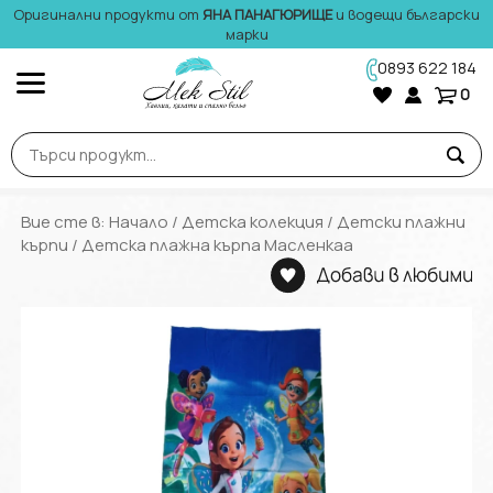
Оригинални продукти от
ЯНА ПАНАГЮРИЩЕ
и водещи български
марки
0893 622 184
0
Вие сте в:
Начало
/
Детска колекция
/
Детски плажни
кърпи
/ Детска плажна кърпа Масленкаа