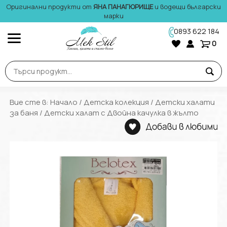
Оригинални продукти от
ЯНА ПАНАГЮРИЩЕ
и водещи български
марки
0893 622 184
0
Вие сте в:
Начало
/
Детска колекция
/
Детски халати
за баня
/ Детски халат с Двойна качулка в жълто