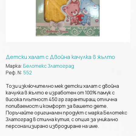
Детски халат с Двойна качулка в жълто
Марка:
Белотекс Златоград
Реф. N:
552
Този изключително мек детски халат с двойна
качулка в жълто е изработен от 100% памук с
висока плътност 450 гр гарантиращ отлична
попиваемост и комфорт за вашето дете.
Поръчайте оригинален продукт с марка Белотекс
Златоград в стилна кутия, с опция за уникално
персонализирано избродиране на име.