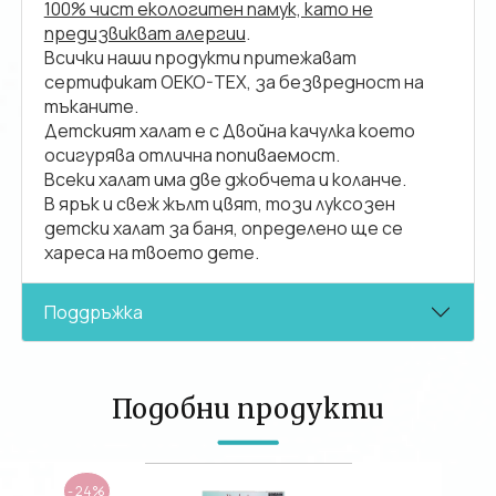
100% чист екологитен памук, като не
предизвикват алергии
.
Всички наши продукти притежават
сертификат OEKO-TEX, за безвредност на
тъканите.
Детският халат е с Двойна качулка което
осигурява отлична попиваемост.
Всеки халат има две джобчета и коланче.
В ярък и свеж жълт цвят, този луксозен
детски халат за баня, определено ще се
хареса на твоето дете.
Поддръжка
Подобни продукти
- 24%