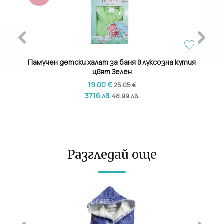
ко син
Памучен детски халат за баня в луксозна кутия
Де
цвят Зелен
19.00 €
25.05 €
37.16 лв.
48.99 лв.
Разгледай още