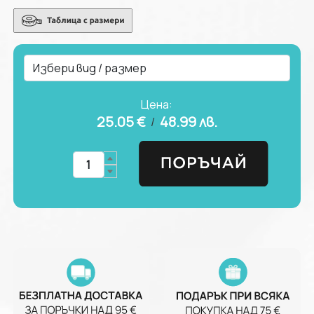
Цена:
25.05 €
48.99
лв.
/