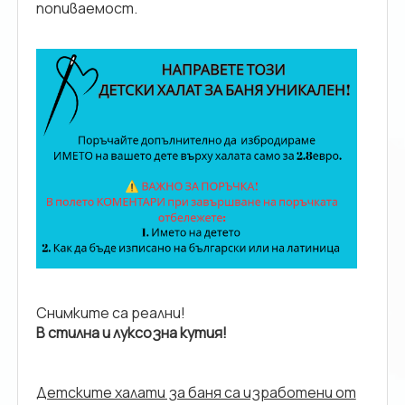
попиваемост.
Снимките са реални!
В стилна и луксозна кутия!
Детските халати за баня са изработени от