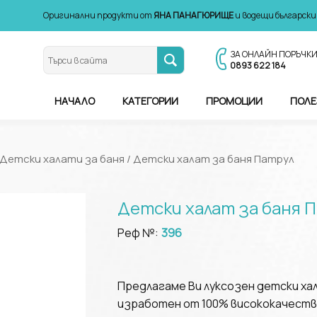
Оригинални продукти от
ЯНА ПАНАГЮРИЩЕ
и водещи български
ЗА ОНЛАЙН ПОРЪЧК
0893 622 184
НАЧАЛО
КАТЕГОРИИ
ПРОМОЦИИ
ПОЛЕ
Детски халати за баня
/ Детски халат за баня Патрул
Детски халат за баня 
Реф №:
396
Предлагаме Ви луксозен детски хал
изработен от 100% висококачеств