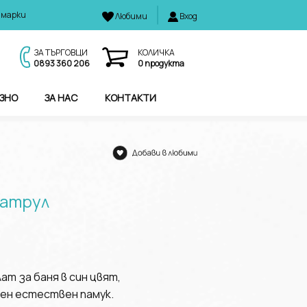
 марки
Любими
Вход
И
ЗА ТЪРГОВЦИ
КОЛИЧКА
0893 360 206
0
продукта
ЗНО
ЗА НАС
КОНТАКТИ
Патрул
ат за баня в син цвят,
ен естествен памук.