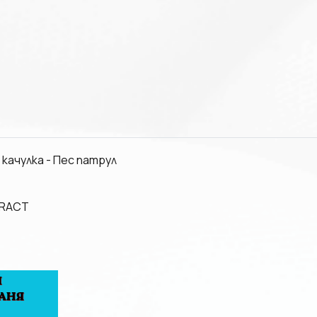
 качулка - Пес патрул
TRACT