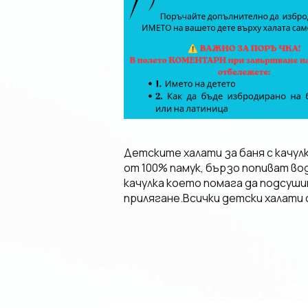
Детските халати за баня с качул
от 100% памук, бързо попиват во
качулка което помага да подсуши
прилягане.
Всички детски халати с