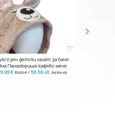
%
уксозен детски халат за баня
Детски хала
Яна Панагюрище кафяво мече
Прас
9.99 €
/
58.66 лв.
23.16
33.00 €
64.54 лв.