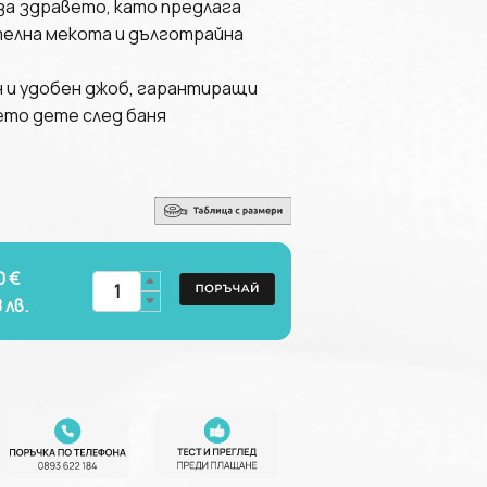
за здравето, като предлага
телна мекота и дълготрайна
н и удобен джоб, гарантиращи
ето дете след баня
0 €
8
лв.