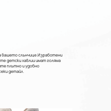
на вашето слънчице.
Изработени
ите детски хавлии имат голяма
ите плътно и удобно
секи детайл.