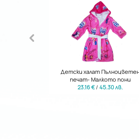
йна качулка -
Детски халат Пълноцвете
аз
печат- Малкото пони
16 лв.
23.16 €
/
45.30 лв.
48.99 лв.