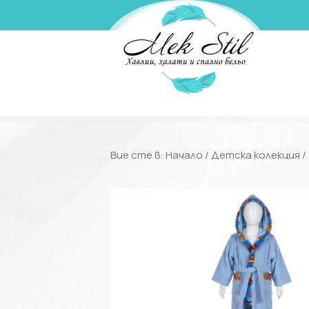
Вие сте в:
Начало
/
Детска колекция
/