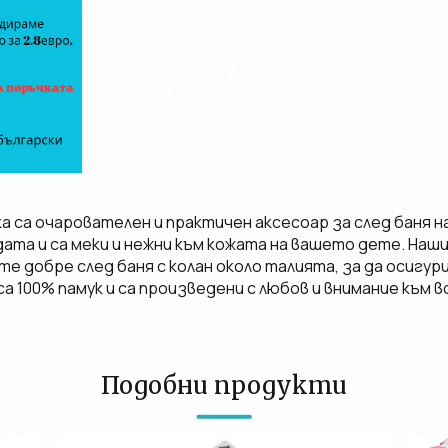
ка са очарователен и практичен аксесоар за след баня 
дата и са меки и нежни към кожата на вашето дете. Наш
те добре след баня с колан около талията, за да осигур
а 100% памук и са произведени с любов и внимание към в
Подобни продукти