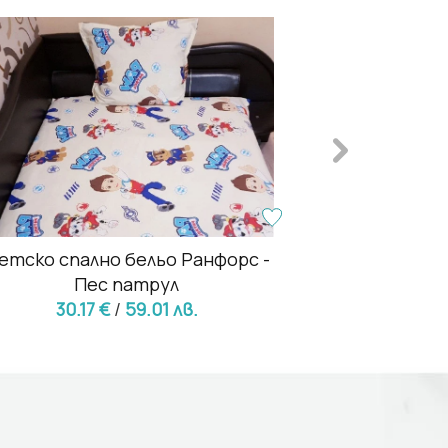
етско спално бельо Ранфорс -
Детско 
Пес патрул
15.34
30.17 €
/
59.01 лв.