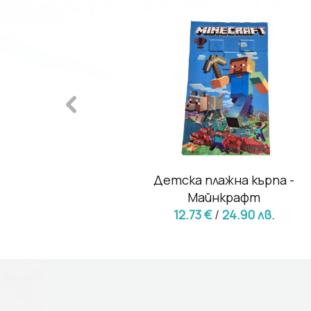
Пес патрул
Детска плажна кърпа -
9 лв.
Майнкрафт
12.73 €
/
24.90 лв.