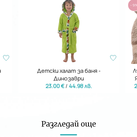
- 9
н
Детски халат за баня -
Л
Динозаври
23.00 €
/
44.98 лв.
2
Разгледай още