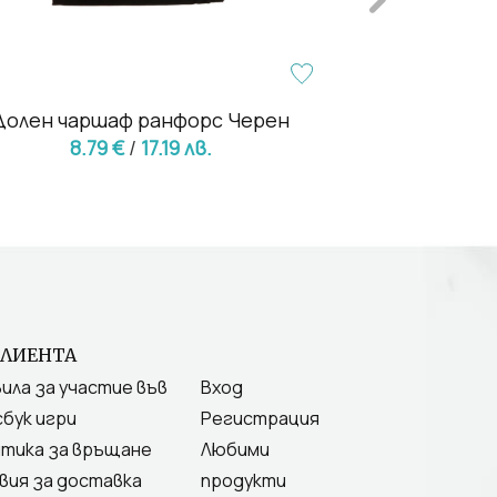
Долен чаршаф ранфорс Черен
Долен чар
8.79 €
/
17.19 лв.
8.79
КЛИЕНТА
ила за участие във
Вход
бук игри
Регистрация
тика за връщане
Любими
вия за доставка
продукти