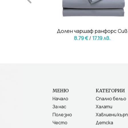
орс Капучино
Долен чаршаф ранфорс Сив
19 лв.
8.79 €
/
17.19 лв.
МЕНЮ
КАТЕГОРИИ
Начало
Спално бельо
За нас
Халати
Полезно
Хавлиени кърп
Често
Детска