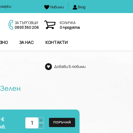
 марки
Любими
Вход
И
ЗА ТЪРГОВЦИ
КОЛИЧКА
0893 360 206
0
продукта
ЗНО
ЗА НАС
КОНТАКТИ
 Зелен
 €
лв.