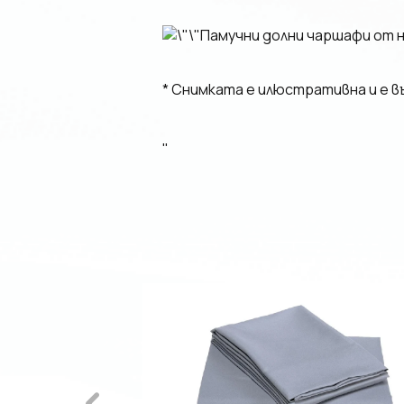
Памучни долни чаршафи от 
* Снимката е илюстративна и е 
"