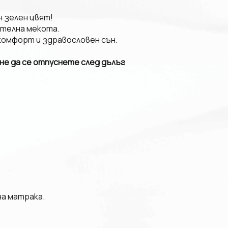
н зелен цвят!
ителна мекота.
комфорт и здравословен сън.
е да се отпуснете след дълъг
на матрака.