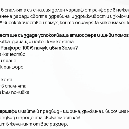
в спалнята си с нашия долен чаршаф от ранфорс в неже
енена заради своята здравина, издръжливост и изключ
% висококачествен памук, който осигурява максимален 
ест ще създаде успокояваща атмосфера и ще ви помогн
ъжка, дишащ и нежен към кожата.
Ранфорс, 100% памук, цвят Зелен?
на-качество
и пране
ук ранфорс
а кожа
с в спалнята
а към почивка
аршафи
имайте в предвид - ширина, дължина и височина 
редвид и процента свиваемост 4 %.
ит в желаният от Вас размер.