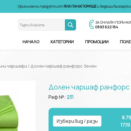
Оригинални продукти от
ЯНА ПАНАГЮРИЩЕ
и водещи български
ЗА ОНЛАЙН ПОРЪЧК
0893 622 184
НАЧАЛО
КАТЕГОРИИ
ПРОМОЦИИ
ПОЛЕ
лни чаршафи
/ Долен чаршаф ранфорс Зелен
Долен чаршаф ранфорс
Реф №:
231
8.79
17.19