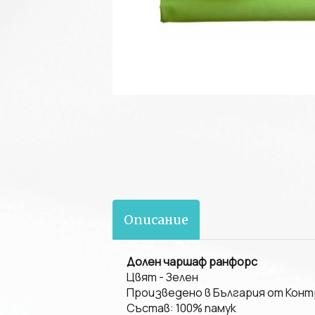
Описание
Долен чаршаф
ранфорс
Цвят - Зелен
Произведено в България от Кон
Състав: 100% памук