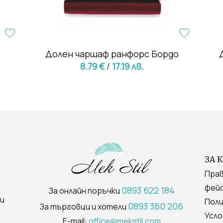
Долен чаршаф ранфорс Бордо
8.79 €
/
17.19 лв.
ЗА 
Прав
фейс
0893 622 184
За онлайн поръчки
и
Поли
0893 360 206
За търговци и хотели
Усло
E-mail:
office@mekstil.com