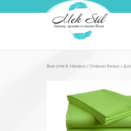
Вие сте в:
Начало
/
Спално бельо
/
До