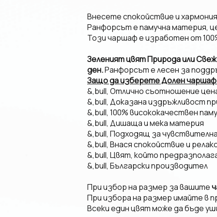
Внесете спокойствие и хармония 
Ранфорсът е памучна материя, ц
Този чаршаф е изработен от 100
Зеленият цвят Природа или Свеж
ден.
Ранфорсът е лесен за поддр
Защо да изберете Долен чаршаф 
&,bull, Отлично съотношение це
&,bull, Доказана издръжливост пр
&,bull, 100% висококачествен пам
&,bull, Дишаща и мека материя
&,bull, Подходящ за чувствителн
&,bull, Внася спокойствие и релак
&,bull, Цвят, който предразполаг
&,bull, Български производител
При избор на размер за вашите
ч
При избора на размер имайте в п
Всеки един цвят може да бъде уш