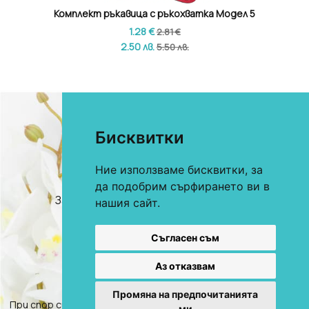
- игра
Комплект ръкавица с ръкохватка Модел 5
Преоц
1.28 €
2.81 €
2.50 лв.
5.50 лв.
Бисквитки
Ние използваме бисквитки, за
0893 622 184
За онлайн поръчки
да подобрим сърфирането ви в
0893 360 206
За търговци и хотели
нашия сайт.
E-mail:
office@mekstil.com
Магазини
Съгласен съм
Аз отказвам
Промяна на предпочитанията
При спор свързан с покупка онлайн, използвате "сайта ОРС"
ми