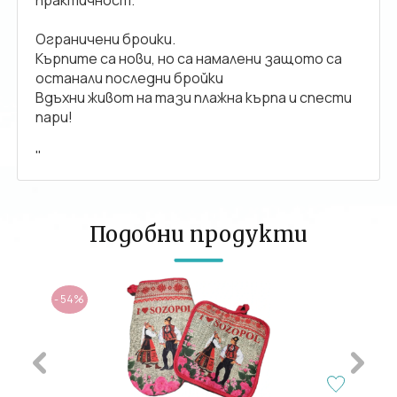
Ограничени броики.
Кърпите са нови, но са намалени защото са
останали последни бройки
Вдъхни живот на тази плажна кърпа и спести
пари!
"
Подобни продукти
- 54%
- 37%