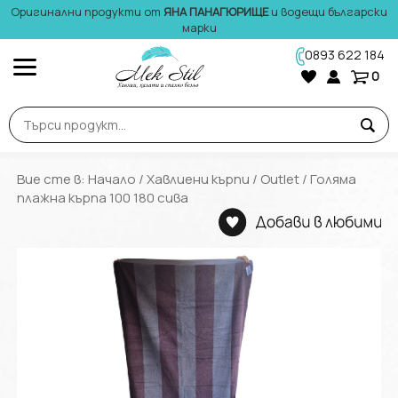
Оригинални продукти от
ЯНА ПАНАГЮРИЩЕ
и водещи български
марки
0893 622 184
0
Вие сте в:
Начало
/
Хавлиени кърпи
/
Outlet
/ Голяма
плажна кърпа 100 180 сива