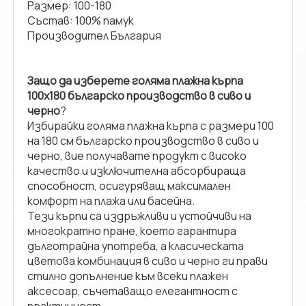
Размер: 100-180
Състав: 100% памук
Производител България
Защо да изберете голяма плажна кърпа
100x180 българско производство в сиво и
черно
?
Избирайки голяма плажна кърпа с размери 100
на 180 см българско производство в сиво и
черно, вие получавате продукт с високо
качество и изключителна абсорбираща
способност, осигуряващ максимален
комфорт на плажа или басейна.
Тези кърпи са издръжливи и устойчиви на
многократно пране, което гарантира
дълготрайна употреба, а класическата
цветова комбинация в сиво и черно ги прави
стилно допълнение към всеки плажен
аксесоар, съчетаващо елегантност с
практичност.