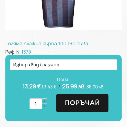
Голяма плажна кърпа 100 180 сива
Реф. N:
1378
Цена:
13.29 €
25.99
лв.
/
19.43 €
38.00
лв.