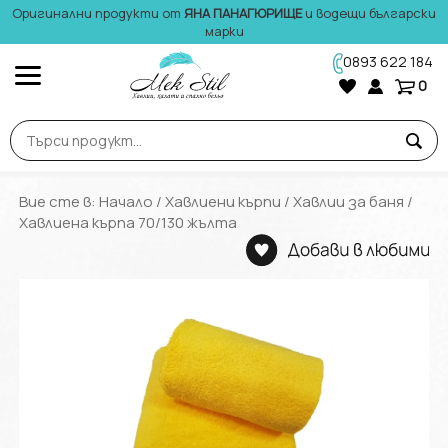
Оригинални продукти от
ЯНА ПАНАГЮРИЩЕ
и водещи български
марки
0893 622 184
0
Вие сте в:
Начало
/
Хавлиени кърпи
/
Хавлии за баня
/
Хавлиена кърпа 70/130 жълта