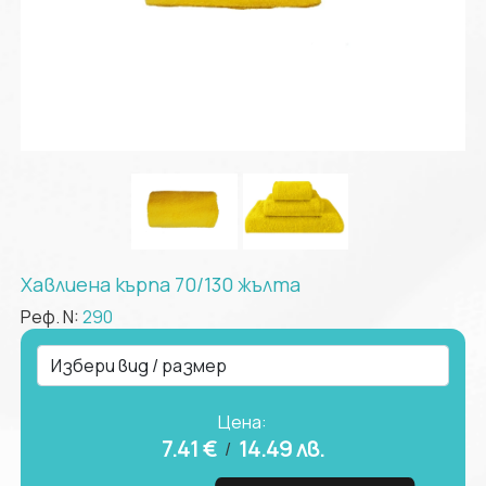
Хавлиена кърпа 70/130 жълта
Реф. N:
290
Цена:
7.41 €
14.49
лв.
/