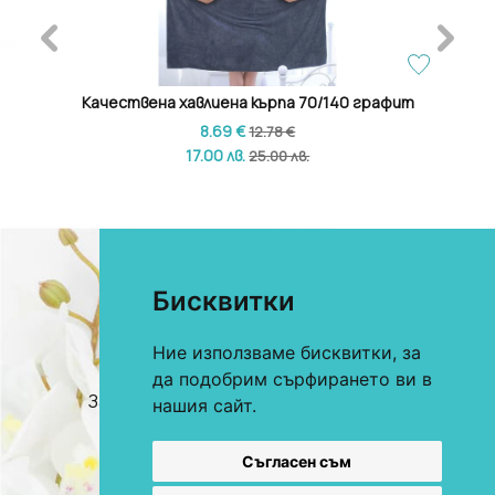
амент
Качествена хавлиена кърпа 70/140 графит
Каче
8.69 €
12.78 €
17.00 лв.
25.00 лв.
Бисквитки
Ние използваме бисквитки, за
0893 622 184
За онлайн поръчки
да подобрим сърфирането ви в
0893 360 206
За търговци и хотели
нашия сайт.
E-mail:
office@mekstil.com
Магазини
Съгласен съм