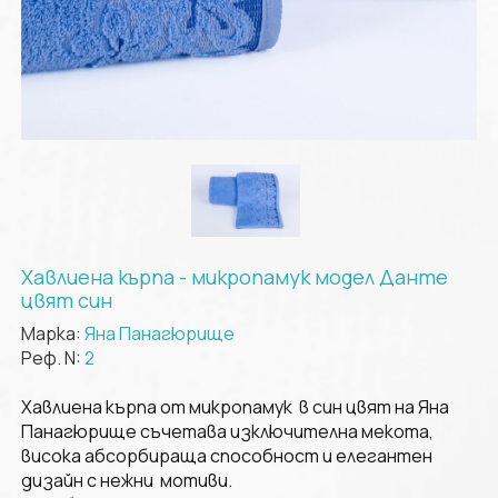
Хавлиена кърпа - микропамук модел Данте
цвят син
Марка:
Яна Панагюрище
Реф. N:
2
Хавлиена кърпа от микропамук в син цвят на Яна
Панагюрище съчетава изключителна мекота,
висока абсорбираща способност и елегантен
дизайн с нежни мотиви.