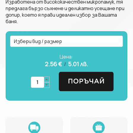
Изработена от висококачествен микропамук, тя
предлага бързо съхнене и деликатно усещане при
допир, което я прави идеален избор за Вашата
баня.
Цена:
2.56 €
5.01
лв.
/