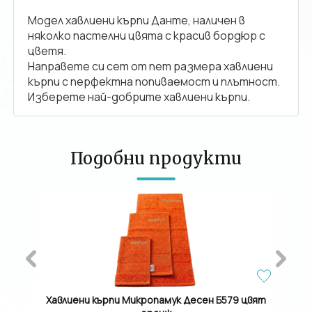
Модел хавлиени кърпи Данте, наличен в
няколко пастелни цвята с красив бордюр с
цветя.
Направете си сет от пет размера хавлиени
кърпи с перфектна попиваемост и плътност.
Изберете най-добрите хавлиени кърпи.
Подобни продукти
рем
Хавлиени кърпи Микропамук Десен Б579 цвят
Хавл