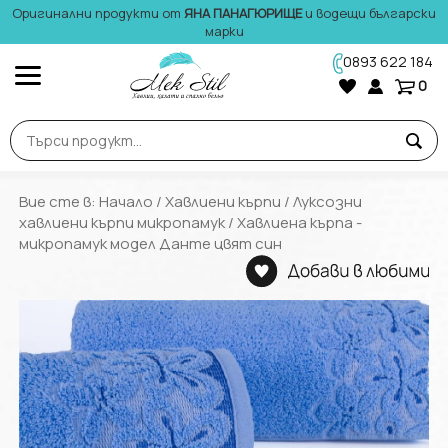
Оригинални продукти от
ЯНА ПАНАГЮРИЩЕ
и водещи български
марки
0893 622 184
0
Вие сте в:
Начало
/
Хавлиени кърпи
/
Луксозни
хавлиени кърпи микропамук
/ Хавлиена кърпа -
микропамук модел Данте цвят син