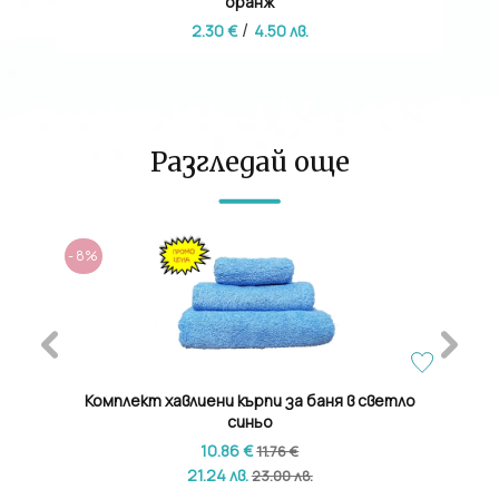
оранж
/
2.30 €
4.50 лв.
Разгледай още
- 8%
Комплект хавлиени кърпи за баня в светло
Едно
синьо
10.86 €
11.76 €
21.24 лв.
23.00 лв.