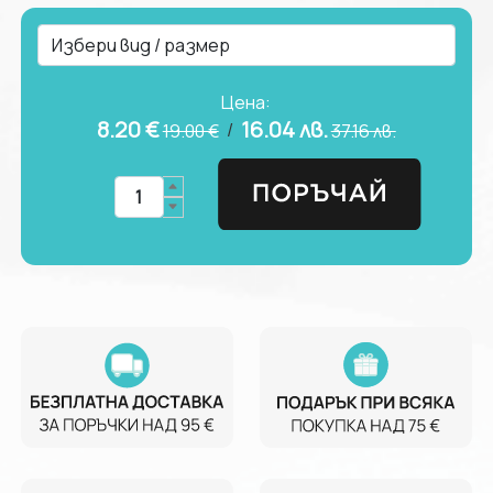
Цена:
8.20 €
16.04
лв.
/
19.00 €
37.16
лв.