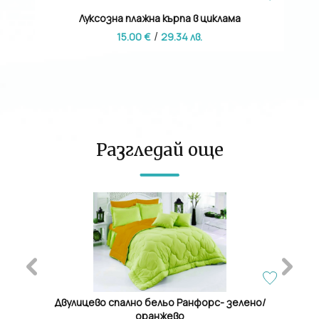
Луксозна плажна кърпа в циклама
Пл
/
15.00 €
29.34 лв.
Разгледай още
- 16%
дел
Двулицево спално бельо Ранфорс- зелено/
Хавли
оранжево