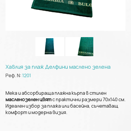
Хавлия за плаж Делфини маслено зелена
Реф. N:
1201
Мека и абсорбираща плажна кърпа в стилен
масленозелен цвят
с практични размери 70х140 см.
Идеален избор за плажа или басейна, съчетаващ
комфорт и модерна визия.