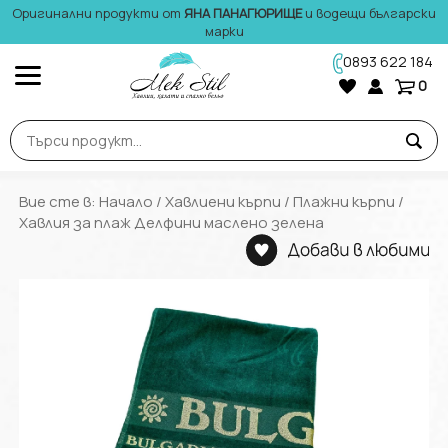
Оригинални продукти от
ЯНА ПАНАГЮРИЩЕ
и водещи български
марки
0893 622 184
0
Вие сте в:
Начало
/
Хавлиени кърпи
/
Плажни кърпи
/
Хавлия за плаж Делфини маслено зелена