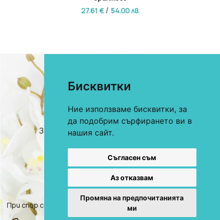
/
27.61 €
54.00 лв.
Бисквитки
Ние използваме бисквитки, за
0893 622 184
За онлайн поръчки
да подобрим сърфирането ви в
0893 360 206
За търговци и хотели
нашия сайт.
E-mail:
office@mekstil.com
Магазини
Съгласен съм
Аз отказвам
Промяна на предпочитанията
При спор свързан с покупка онлайн, използвате "сайта ОРС"
ми
2026, Всички права запазени.