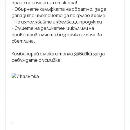
пране посочени на етикета!
- Обърнете калъфката на обратно, за да
запазите цветовете за по дълго време!
- Не използвайте избелващи продукти
- Сушете на деликатен цикъл или на
проветриво място без пряка слънчева
светлина.
Комбинирай с мека и топла
завивка
за да
себуждате с усмивка!
"