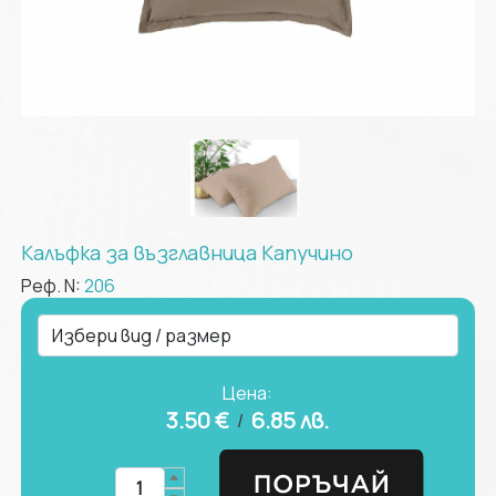
Калъфка за възглавница Капучино
Реф. N:
206
Цена:
3.50 €
6.85
лв.
/