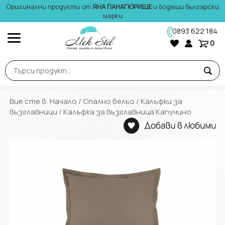
Оригинални продукти от
ЯНА ПАНАГЮРИЩЕ
и водещи български
марки
0893 622 184
0
Вие сте в:
Начало
/
Спално бельо
/
Калъфки за
възглавници
/ Калъфка за възглавница Капучино