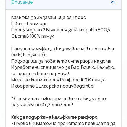
Описание
Калъфка за възглавница ранфорс
Цвят - Капучино
Произведено в България за Контракт ЕООД
Състав 100% памук
Памучна калъфка за възглавница в нежен цвят
беж( капучино).
Подходяща за повечето интериори на дома.
Изработени специално за Вас. Всички калъфки
се шият по ваша поръчка!
Мека, нежна материя Ранфорс 100% памук.
Изберете Българско производство!
* Снимката е илюстративна и е възможно
разминаване в цветовете!
Как да подържаме калъфките ранфорс
- Първо внимателно прочетете правилата за