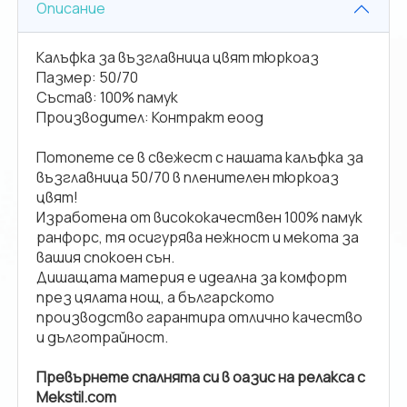
Описание
Калъфка за възглавница цвят тюркоаз
Пазмер: 50/70
Състав: 100% памук
Производител: Контракт еоод
Потопете се в свежест с нашата калъфка за
възглавница 50/70 в пленителен тюркоаз
цвят!
Изработена от висококачествен 100% памук
ранфорс, тя осигурява нежност и мекота за
вашия спокоен сън.
Дишащата материя е идеална за комфорт
през цялата нощ, а българското
производство гарантира отлично качество
и дълготрайност.
Превърнете спалнята си в оазис на релакса с
Mekstil.com