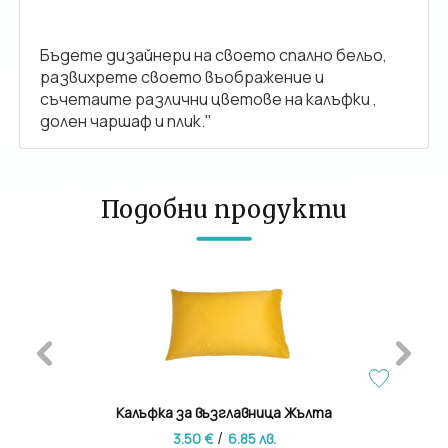
Бъдете дизайнери на своето спално бельо,
развихрете своето въображение и
съчетаите различни цветове на калъфки ,
долен чаршаф и плик."
Подобни продукти
Калъфка за възглавница Жълта
/
3.50 €
6.85 лв.