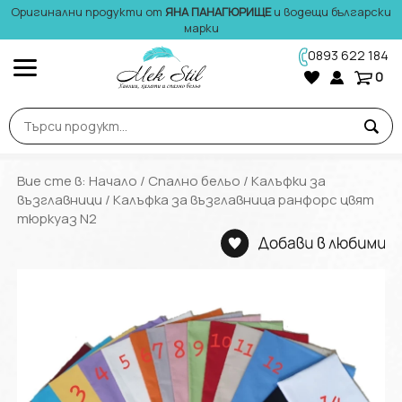
Оригинални продукти от
ЯНА ПАНАГЮРИЩЕ
и водещи български
марки
0893 622 184
0
Вие сте в:
Начало
/
Спално бельо
/
Калъфки за
възглавници
/ Калъфка за възглавница ранфорс цвят
тюркуаз N2