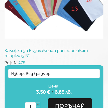
Калъфка за възглавница ранфорс цвят
тюркуаз N2
Реф. N:
479
Цена:
3.50 €
6.85
лв.
/