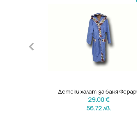
баня - Ласо
Детски халат за баня Ферар
€
29.00 €
в.
56.72 лв.