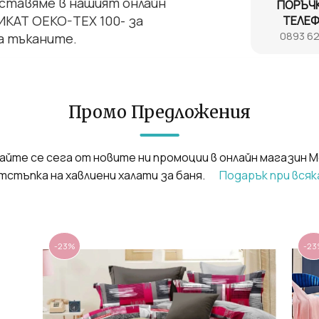
дставяме в нашият онлайн
ПОРЪЧ
КАТ OEKO-TEX 100- за
ТЕЛЕ
0893 62
а тъканите.
Промо Предложения
йте се сега от новите ни промоции в онлайн магазин Me
отстъпка на хавлиени халати за баня.
Подарък при всяка
-23%
-2