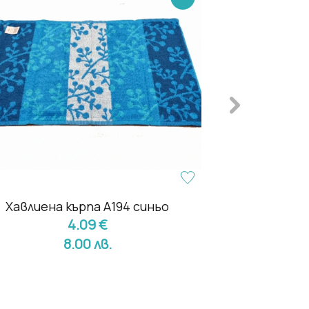
Хавлиена кърпа А194 синьо
Хавлия за к
4.09 €
М
13.
8.00 лв.
26.95