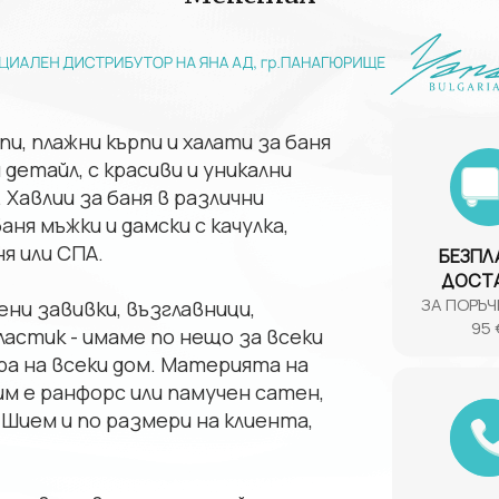
и, плажни кърпи и халати за баня
 детайл, с красиви и уникални
Хавлии за баня в различни
ня мъжки и дамски с качулка,
я или СПА.
БЕЗПЛ
ДОСТ
ЗА ПОРЪЧ
ни завивки, възглавници,
95 
ластик - имаме по нещо за всеки
ра на всеки дом. Материята на
м е ранфорс или памучен сатен,
Шием и по размери на клиента,