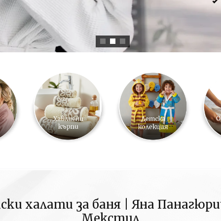
ски халати за баня | Яна Панагюр
Мекстил