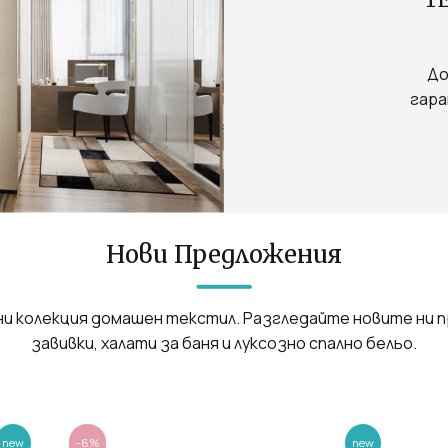
До
гара
Нови Предложения
 ни колекция домашен текстил. Разгледайте новите ни 
завивки, халати за баня и луксозно спално бельо.
new
-6%
new