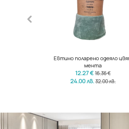
а за маса -
Евтино поларено одеяло цв
енец
мента
12.27 €
78 €
16.36 €
24.00 лв.
.00 лв.
32.00 лв.