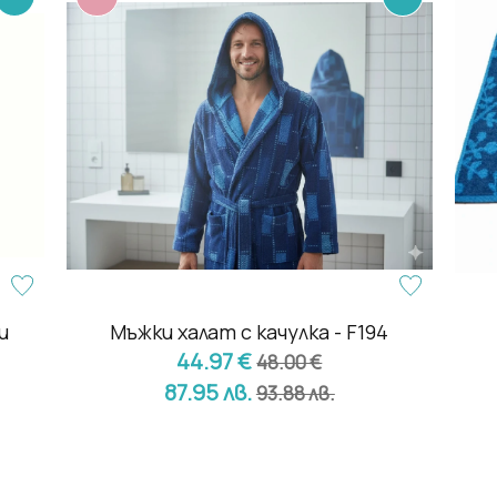
и
Мъжки халат с качулка - F194
44.97 €
48.00 €
87.95 лв.
93.88 лв.