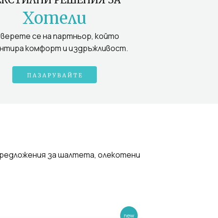
Хотели
верете се на партньор, който
нтира комфорт и издръжливост.
предложения за шалтета, олекотени
new
-23%