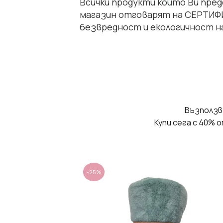
Всички продукти който Ви пре
магазин отговарят на СЕРТИФИ
безвредност и екологичност н
Възползва
Купи сега с 40% 
-25%