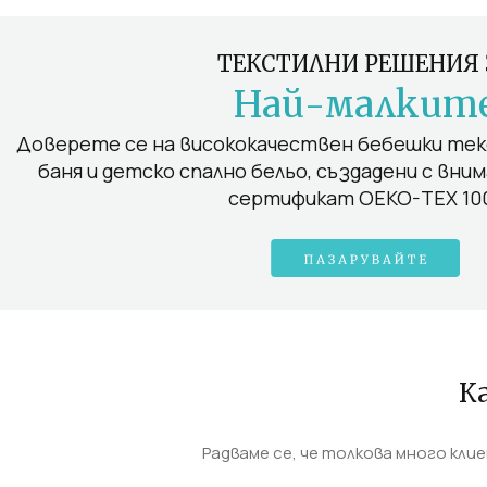
ТЕКСТИЛНИ РЕШЕНИЯ 
Най-малкит
Доверете се на висококачествен бебешки текс
баня и детско спално бельо, създадени с вни
сертификат OEKO-TEX 10
К
Радваме се, че толкова много кли