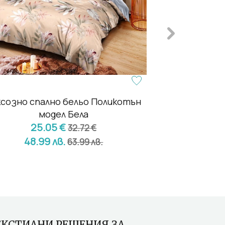
ксозно спално бельо Поликотън
Коледна п
модел Бела
тефлоново по
25.05 €
32.72 €
10.
48.99 лв.
63.99 лв.
19.89
ЕКСТИЛНИ РЕШЕНИЯ ЗА