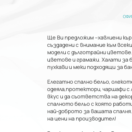
Ще Ви предложим –хавлиени кърп
създадени с внимание към всеки
модели с дълготрайни цветове. 
цветове и грамажи. Халати за ба
пухкави и меки подходящи за бан
Елегатно спално бельо, олекоте
одеяла,протектори, чаршафи с 
вкус и да съответства на деко
спалното бельо с която работи
най-доброто за вашата спалня.
на цени на производител!