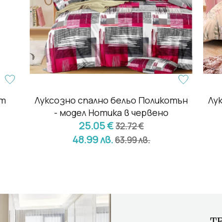
ят
Луксозно спално бельо Поликотън
Лу
- модел Нотика в червено
25.05 €
32.72 €
48.99 лв.
63.99 лв.
Т