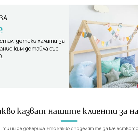
ЗА
е
тил, детски халати за
мание към детайла със
0.
акво казват нашите клиенти за на
енти ни се довериха. Ето какво споделят те за качество