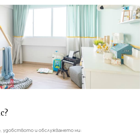
с?
то, удобството и обслужването ни: