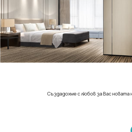
Създадохме с любов за Вас новата
new