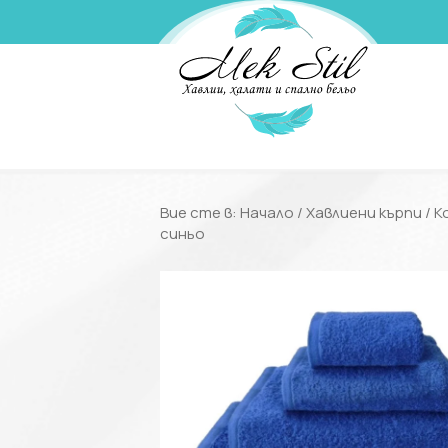
Вие сте в:
Начало
/
Хавлиени кърпи
/
К
синьо