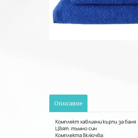
Описание
Комплект хавлиени кърпи за баня
Цвят: тъмно син
Комплекта включва: