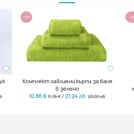
- 8%
- 2
ук
Комплект хавлиени кърпи за баня
в зелено
10.86 €
/
21.24 лв.
в.
11.76 €
23.00 лв.