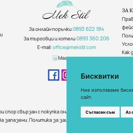
ЗА 
Прав
фейс
0893 622 184
За онлайн поръчки
и
Поли
0893 360 206
За търговци и хотели
Усло
E-mail:
office@mekstil.com
Как 
Магазини
Бисквитки
и
Ние използваме биск
сайт.
ри спор свързан с покупка онлайн, използвате "сайта ОР
Съгласен съм
Аз 
ва запазени.
Политика за защита на личните данни
/
Усл