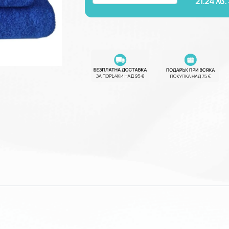
21.24
лв.