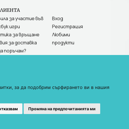
КЛИЕНТА
ила за участие във
Вход
бук игри
Регистрация
тика за връщане
Любими
вия за доставка
продукти
да поръчам?
витки, за да подобрим сърфирането ви в нашия
С"
отказвам
Промяна на предпочитанията ми
овия за ползване
.