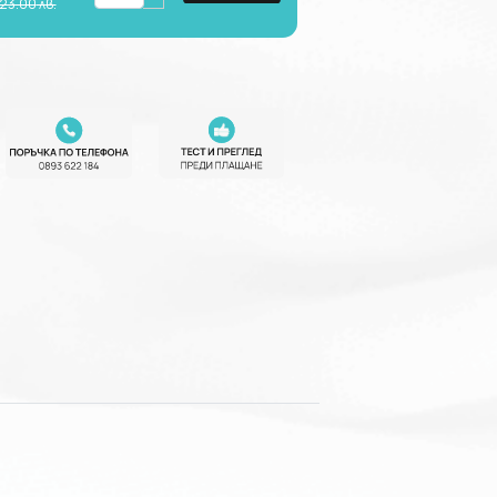
23.00
лв.