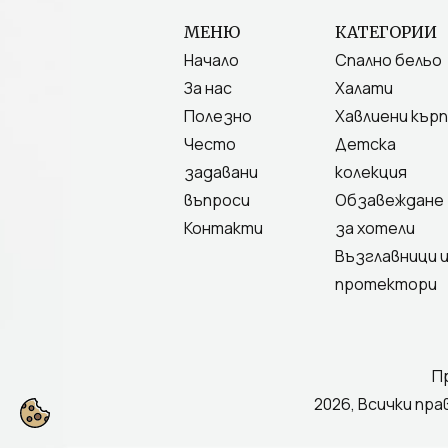
МЕНЮ
КАТЕГОРИИ
Начало
Спално бельо
За нас
Халати
Полезно
Хавлиени кърп
Често
Детска
задавани
колекция
въпроси
Обзавеждане
Контакти
за хотели
Възглавници 
протектори
П
2026, Всички пра