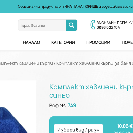
Оригинални продукти от
ЯНА ПАНАГЮРИЩЕ
и водещи български
ЗА ОНЛАЙН ПОРЪЧК
0893 622 184
НАЧАЛО
КАТЕГОРИИ
ПРОМОЦИИ
ПОЛЕ
омплект хавлиени кърпи
/ Комплект хавлиени кърпи за баня
Комплект хавлиени кър
синьо
Реф №:
749
10.86 €