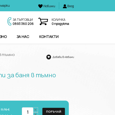
 марки
Любими
Вход
И
ЗА ТЪРГОВЦИ
КОЛИЧКА
0893 360 206
0
продукта
ЗНО
ЗА НАС
КОНТАКТИ
 в тъмно
пи за баня в тъмно
11.76 €