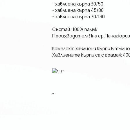
- хавлиена кърпа 30/50
- хавлиена кърпа 45/80
- хавлиена кърпа 70/130
Състав: 100% памук
Производител: Яна гр.Панагюри
Комплект хавлиени кърпи в тъмно 
Хавлиените кърпи са с грамаж 40
"