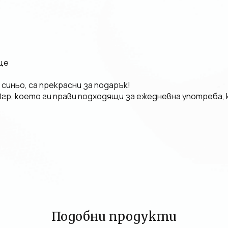
ще
синьо, са прекрасни за подарък!
0гр, което ги прави подходящи за ежедневна употреба, к
Подобни продукти