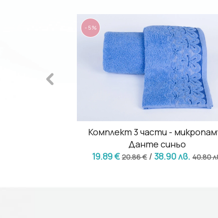
- 5%
- микропамук
Комплект 3 части - микропам
ив
Данте синьо
10 лв.
19.89 €
/
38.90 лв.
38.49 лв.
20.86 €
40.80 л