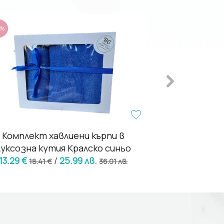
8%
- 6%
Комплект хавлиени кърпи в
Комплект 2 
луксозна кутия Кралско синьо
М
13.29 €
/
25.99 лв.
18.46 €
18.41 €
36.01 лв.
19.68