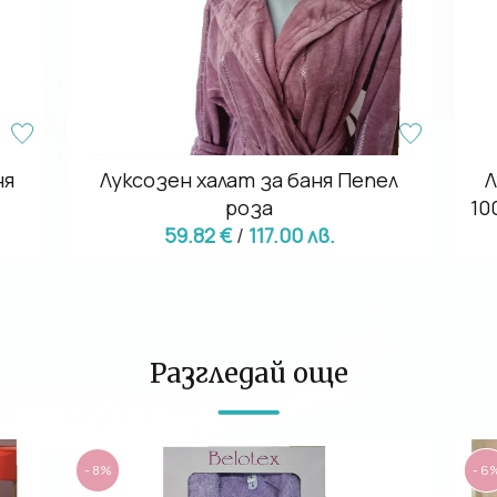
ня
Луксозен халат за баня Пепел
Л
роза
10
59.82 €
/
117.00 лв.
Разгледай още
- 8%
- 6