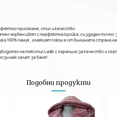
ерфектно прилягане, стил и качество.
аситен червен цвят с перфектна кройка, създаден точно з
ка 100% памук , а мекият плюш е от външната страна на
одител на текстил Ladik с гаранция за качество и сер
ози мек халат за баня!
Подобни продукти