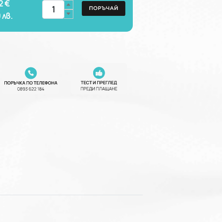
2 €
0
лв.