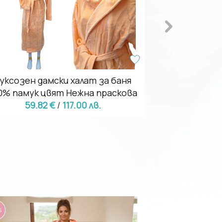
уксозен дамски халат за баня
Луксозен хал
0% памук цвят Нежна праскова
59.82 €
/
117.00 лв.
59.82
%