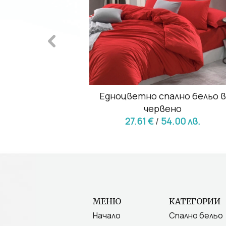
рпа в червено
Едноцветно спално бельо 
56 лв.
червено
27.61 €
/
54.00 лв.
МЕНЮ
КАТЕГОРИИ
Начало
Спално бельо