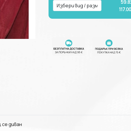
59.8
117.0
 се диван