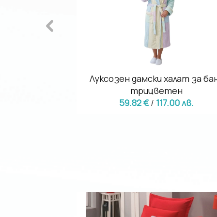
баня с качулка
Луксозен дамски халат за ба
трицветен
.00 лв.
59.82 €
/
117.00 лв.