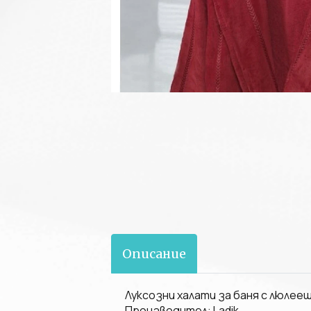
Описание
Луксозни халати за баня с люлеещ
Производител: Ladik