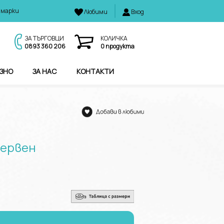
 марки
Любими
Вход
И
ЗА ТЪРГОВЦИ
КОЛИЧКА
0893 360 206
0
продукта
ЗНО
ЗА НАС
КОНТАКТИ
червен