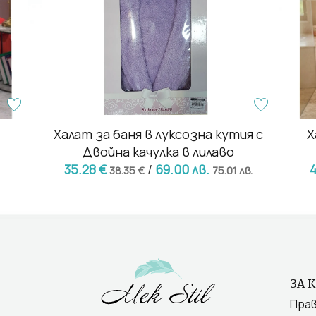
в
Халат за баня в луксозна кутия с
Х
Двойна качулка в лилаво
35.28 €
/
69.00 лв.
38.35 €
75.01 лв.
ЗА 
Прав