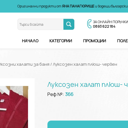
Оригинални продукти от
ЯНА ПАНАГЮРИЩЕ
и водещи български
ЗА ОНЛАЙН ПОРЪЧК
0893 622 184
НАЧАЛО
КАТЕГОРИИ
ПРОМОЦИИ
ПОЛЕ
уксозни халати за баня
/ Луксозен халат плюш- червен
Луксозен халат плюш- 
Реф №:
366