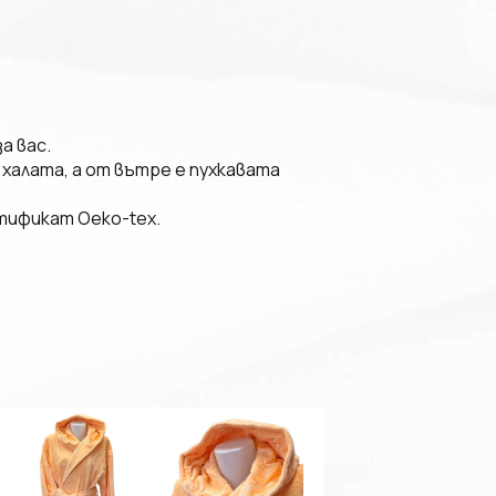
а вас.
 халата, а от вътре е пухкавата
тификат Oeko-tex.