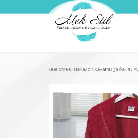
Вие сте в:
Начало
/
Халати за баня
/
Л