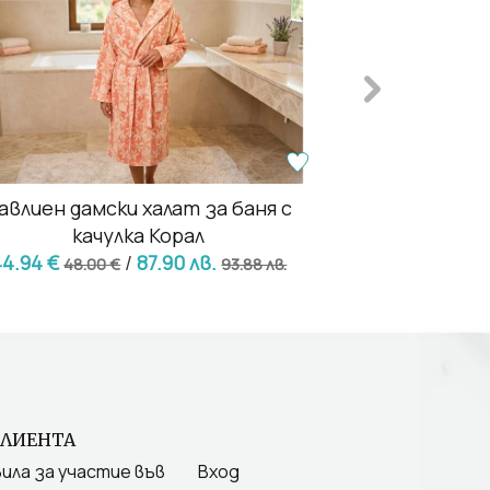
авлиен дамски халат за баня с
Бял халат 
качулка Корал
44.94 €
/
87.90 лв.
35.28
48.00 €
93.88 лв.
КЛИЕНТА
ила за участие във
Вход