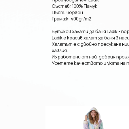
Състав: 100% Памук
Цвят: червен
Грамаж: 400gr/m2
Бутиков халати за баня Ladik - п
Ladik е красив халат за баня в н
Халатът е с двойно пресукана ниш
хавлия.
Изработени от най-добрия произв
Усетете качеството и уюта на т