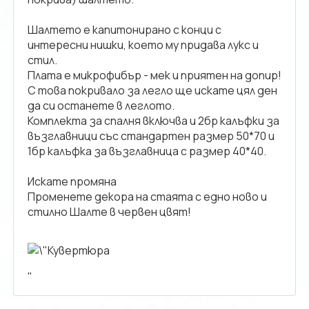
Шалтето е капитонирано с конци с
интересни нишки, което му придава лукс и
стил.
Плата е микрофибър - мек и приятен на допир!
С това покривало за легло ще искате цял ден
да си останете в леглото.
Комплекта за спалня включва и 2бр калъфки за
възглавници със стандартен размер 50*70 и
1бр калъфка за възглавница с размер 40*40.
Искате промяна
Променете декора на стаята с едно ново и
стилно Шалте в червен цвят!
"