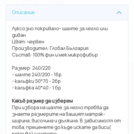
Описание
Луксозно покривало- шалте за легло или
диван
Цвят: червен
Производител: Глобал България
Състав: 100% фин и мек микрофибър
Размер: 240/220
- шалте 240/200 - 1бр
- калъфки 50*70 - 2бр
- калъфка 40*40 - 1 бр
Какъв размер да изберем
При избора на шалте за легло трябва да
знаете размерите на вашият матрак-
ширина, височина и дължина. В зависимост от
това, преценете до къде искате да виси(
покрива) шалтето.