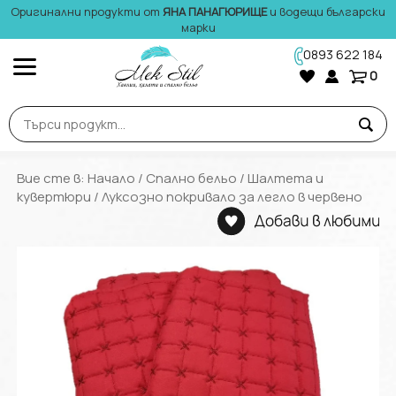
Оригинални продукти от
ЯНА ПАНАГЮРИЩЕ
и водещи български
марки
0893 622 184
0
Вие сте в:
Начало
/
Спално бельо
/
Шалтета и
кувертюри
/ Луксозно покривало за легло в червено