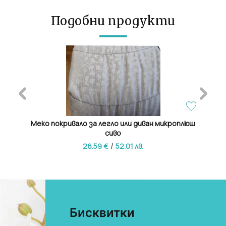
Подобни продукти
рвен
Меко покривало за легло или диван микроплюш
Кра
сиво
/
26.59 €
52.01 лв.
Бисквитки