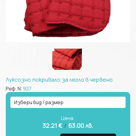
Луксозно покривало за легло в червено
Реф. N:
927
Цена:
32.21 €
63.00
лв.
/