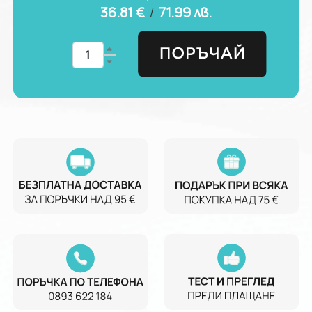
36.81 €
71.99
лв.
/