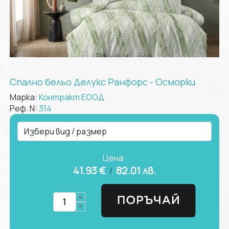
Спално бельо Делукс Ранфорс - Осморки
Марка:
Контракт ЕООД
Реф. N:
314
Цена:
41.93 €
82.01
лв.
/