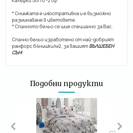
Калъфки 50/70 -2 бр
* Снимката е илюстративна и е възможно
разминаване в цветовете.
* Спалното бельо се шие специално за Вас.
Спално бельо изработено от най-добрият
ранфорс 64нишки/м2, за вашият
ВЪЛШЕБЕН
СЪН
!
Подобни продукти