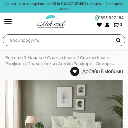
Оригинални продукти от
ЯНА ПАНАГЮРИЩЕ
и водещи български
марки
0893 622 184
0
Вие сте в:
Начало
/
Спално бельо
/
Спално бельо
Ранфорс
/ Спално бельо Делукс Ранфорс - Осморки