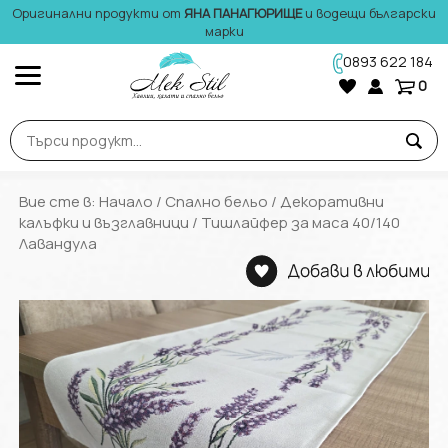
Оригинални продукти от
ЯНА ПАНАГЮРИЩЕ
и водещи български
марки
0893 622 184
0
Вие сте в:
Начало
/
Спално бельо
/
Декоративни
калъфки и възглавници
/ Тишлайфер за маса 40/140
Лавандула