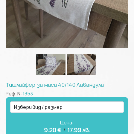
Тишлайфер за маса 40/140 Лавандула
Реф. N:
1353
Цена:
9.20 €
17.99
лв.
/