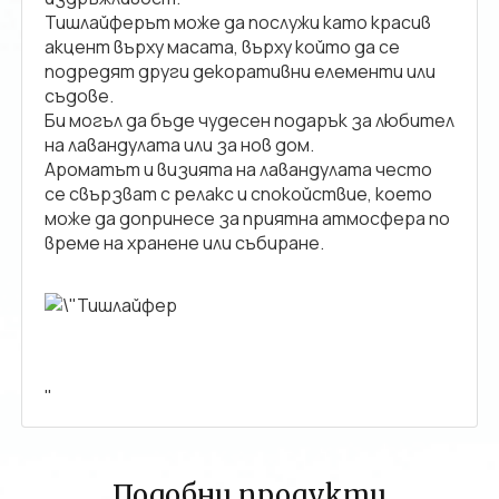
Тишлайферът може да послужи като красив
акцент върху масата, върху който да се
подредят други декоративни елементи или
съдове.
Би могъл да бъде чудесен подарък за любител
на лавандулата или за нов дом.
Ароматът и визията на лавандулата често
се свързват с релакс и спокойствие, което
може да допринесе за приятна атмосфера по
време на хранене или събиране.
"
Подобни продукти