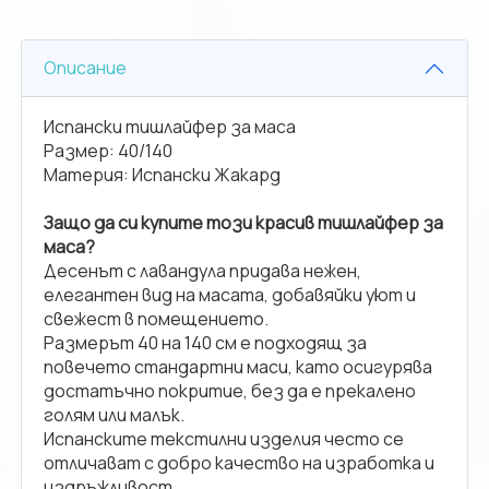
Описание
Испански тишлайфер за маса
Размер: 40/140
Материя: Испански Жакард
Защо да си купите този красив тишлайфер за
маса?
Десенът с лавандула придава нежен,
елегантен вид на масата, добавяйки уют и
свежест в помещението.
Размерът 40 на 140 см е подходящ за
повечето стандартни маси, като осигурява
достатъчно покритие, без да е прекалено
голям или малък.
Испанските текстилни изделия често се
отличават с добро качество на изработка и
издръжливост.