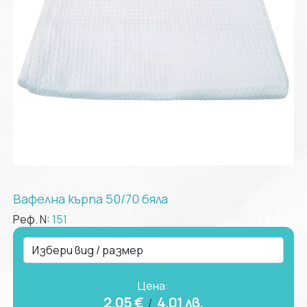
Вафелна кърпа 50/70 бяла
Реф. N:
151
Цена:
2.05 €
4.01
лв.
/