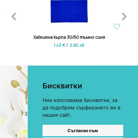
Хавлиена кърпа 30/50 тъмно синя
/
1.43 €
2.80 лв.
Бисквитки
Ние използваме бисквитки, за
0893 622 184
За онлайн поръчки
да подобрим сърфирането ви в
0893 360 206
За търговци и хотели
нашия сайт.
E-mail:
office@mekstil.com
Магазини
Съгласен съм