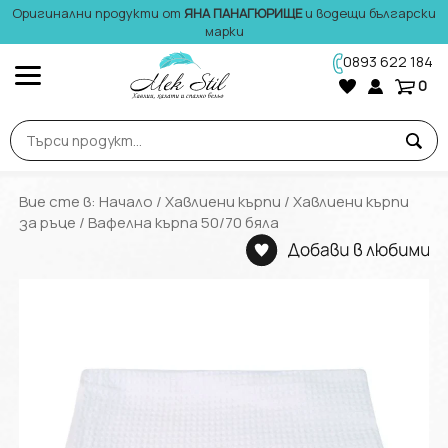
Оригинални продукти от
ЯНА ПАНАГЮРИЩЕ
и водещи български
марки
0893 622 184
0
Вие сте в:
Начало
/
Хавлиени кърпи
/
Хавлиени кърпи
за ръце
/ Вафелна кърпа 50/70 бяла