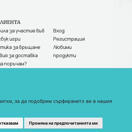
КЛИЕНТА
ила за участие във
Вход
бук игри
Регистрация
тика за връщане
Любими
вия за доставка
продукти
да поръчам?
витки, за да подобрим сърфирането ви в нашия
С"
отказвам
Промяна на предпочитанията ми
овия за ползване
.