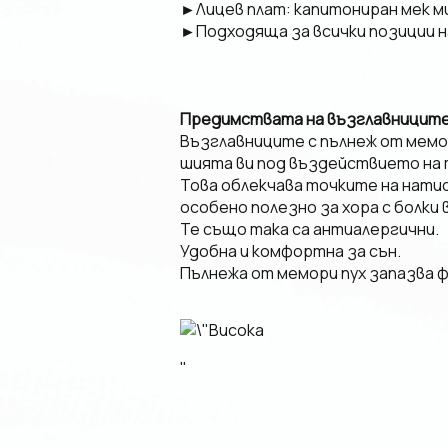
►Лицев плат: капитониран мек м
►Подходяща за всички позиции н
Предимствата на възглавниците 
Възглавниците с пълнеж от мемо
шията ви под въздействието на 
Това облекчава точките на нати
особено полезно за хора с болки 
Те също така са антиалергични.
Удобна и комфортна за сън.
Пълнежа от мемори пух запазва фо
"