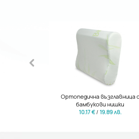
ца 50/70 -
Ортопедична възглавница 
неж дунапрен
бамбукови нишки
9 лв.
10.17 €
/
19.89 лв.
9.51 лв.