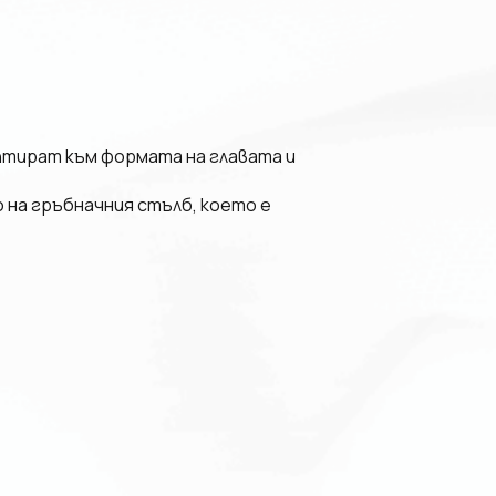
птират към формата на главата и
 на гръбначния стълб, което е