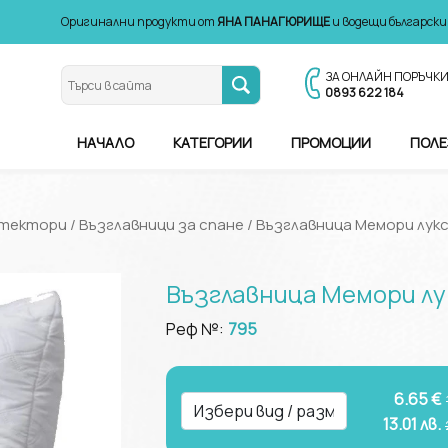
Оригинални продукти от
ЯНА ПАНАГЮРИЩЕ
и водещи български
ЗА ОНЛАЙН ПОРЪЧК
0893 622 184
НАЧАЛО
КАТЕГОРИИ
ПРОМОЦИИ
ПОЛЕ
отектори
/
Възглавници за спане
/ Възглавница Мемори лук
Възглавница Мемори лу
Реф №:
795
6.65 €
13.01
лв.