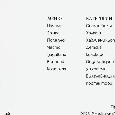
МЕНЮ
КАТЕГОРИИ
Начало
Спално бельо
За нас
Халати
Полезно
Хавлиени кърп
Често
Детска
задавани
колекция
въпроси
Обзавеждане
Контакти
за хотели
Възглавници 
протектори
П
2026, Всички пра