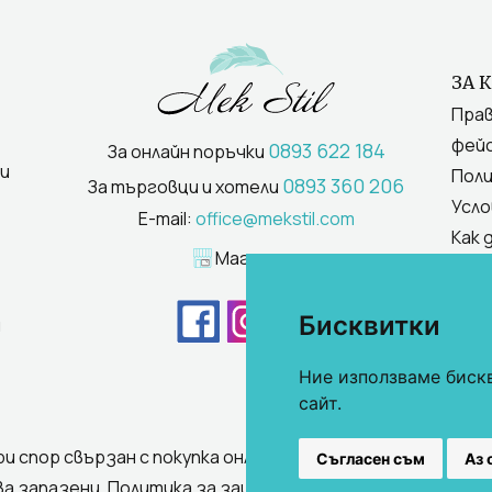
ЗА 
Прав
фейс
0893 622 184
За онлайн поръчки
и
Поли
0893 360 206
За търговци и хотели
Усло
E-mail:
office@mekstil.com
Как 
Магазини
Бисквитки
и
Ние използваме биск
сайт.
ри спор свързан с покупка онлайн, използвате "сайта ОР
Съгласен съм
Аз 
ва запазени.
Политика за защита на личните данни
/
Усл