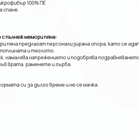
икрофибър 100% ПЕ
а спане.
с пълнеж мемори пяна:
ри пяна предлагат персонализирана опора, като се ада
топлината и теглото.
ск, намалява напрежението и подобрява подравняването
във врата, раменете и гърба.
рмата си за дълго време и не се мачка.