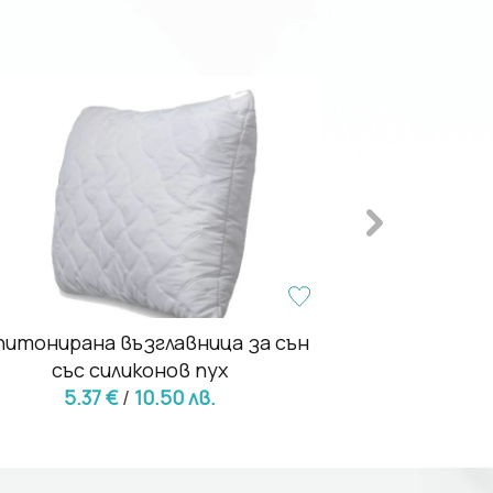
- 14%
питонирана възглавница за сън
Бяла въз
със силиконов пух
капитониран
5.37 €
/
10.50 лв.
4.19 €
4.86