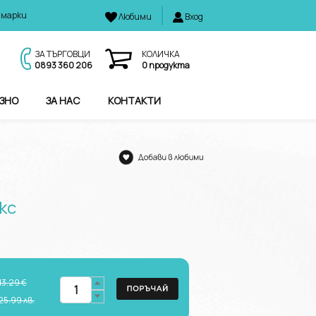
 марки
Любими
Вход
И
ЗА ТЪРГОВЦИ
КОЛИЧКА
0893 360 206
0
продукта
ЗНО
ЗА НАС
КОНТАКТИ
с
кс
13.29 €
25.99
лв.