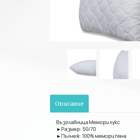
Описание
Възглавница Мемори лукс
►Размер: 50/70
►Пълнеж: 100% мемори пяна