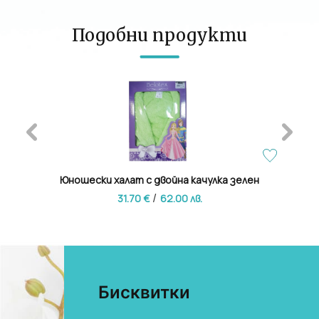
Подобни продукти
лт
Юношески халат с двойна качулка зелен
Лук
/
31.70 €
62.00 лв.
Бисквитки