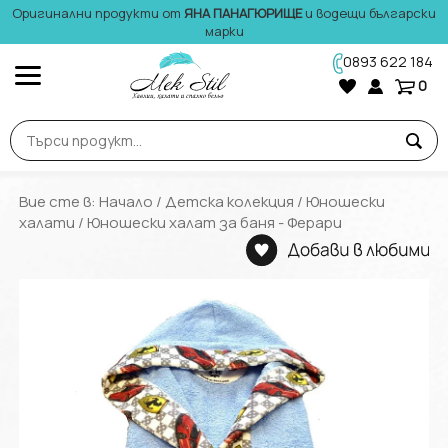
Оригинални продукти от
ЯНА ПАНАГЮРИЩЕ
и водещи български
марки
0893 622 184
0
Вие сте в:
Начало
/
Детска колекция
/
Юношески
халати
/ Юношески халат за баня - Ферари