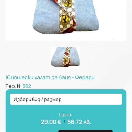
Юношески халат за баня - Ферари
Реф. N:
562
Цена:
29.00 €
56.72
лв.
/