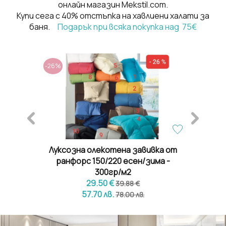
онлайн магазин Mekstil.com.
Купи сега с 40% отстъпка на хавлиени халати за
баня.
Подарък при всяка покупка над 75€
-26%
-26%
баня в
Луксозна олекотена завивка от
Лукс
ранфорс 150/220 есен/зима -
Ран
300гр/м2
29.50 €
39.88 €
57.70 лв.
78.00 лв.