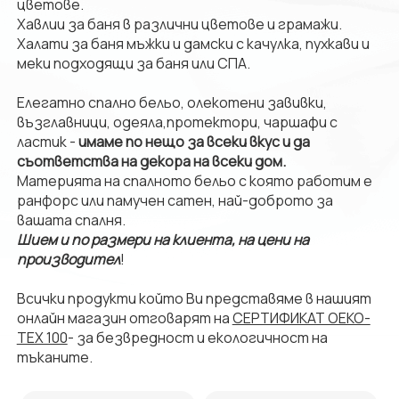
цветове.
Хавлии за баня в различни цветове и грамажи.
Халати за баня мъжки и дамски с качулка, пухкави и
меки подходящи за баня или СПА.
Елегатно спално бельо, олекотени завивки,
възглавници, одеяла,протектори, чаршафи с
ластик -
имаме по нещо за всеки вкус и да
съответства на декора на всеки дом.
Материята на спалното бельо с която работим е
ранфорс или памучен сатен, най-доброто за
вашата спалня.
Шием и по размери на клиента, на цени на
производител
!
Всички продукти който Ви представяме в нашият
онлайн магазин отговарят на
СЕРТИФИКАТ OEKO-
TEX 100
- за безвредност и екологичност на
тъканите.