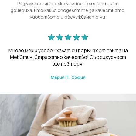
Радваме се, че толкова много клиенти ни се
довериха. Ето какво споделят те за качеството,
удобството и обслужването ни:
Много мек и удобен халат си поръчах от сайта на
то
МекСтил. Страхотно качество! Със сигурност
п
не.
ще повторя!
Мария П., София