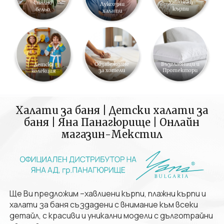
Халати за баня | Детски халати за
баня | Яна Панагюрище | Онлайн
магазин-Мекстил
Ще Ви предложим –хавлиени кърпи, плажни кърпи и
халати за баня създадени с внимание към всеки
детайл, с красиви и уникални модели с дълготрайни