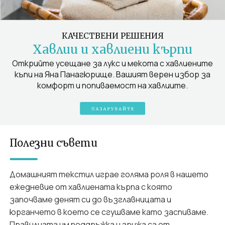
КАЧЕСТВЕНИ РЕШЕНИЯ
Хавлии и хавлиени кърпи
Открийте усещане за лукс и мекота с хавлиените
къпи на Яна Панагюрище. Вашият верен избор за
комфорт и попиваемост на хавлиите.
Полезни съвети
Домашният текстил играе голяма роля в нашето
ежедневие от хавлиената кърпа с която
започваме денят си до възглавницата и
юрганчето в което се сгушваме като заспиваме.
Правилната им поддръжка и грижа са от