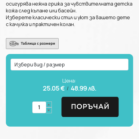
осигурява нежна грижа за чувствителната детска
кожа след къпане или басейн.
Изберете класически стил и уют за вашето дете
с качулка и практичен колан.
Цена:
25.05 €
48.99
лв.
/