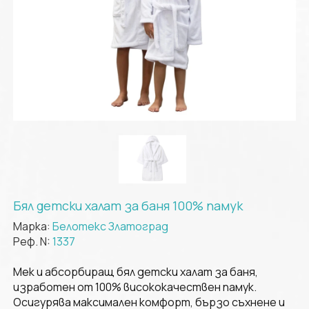
Бял детски халат за баня 100% памук
Марка:
Белотекс Златоград
Реф. N:
1337
Мек и абсорбиращ бял детски халат за баня,
изработен от 100% висококачествен памук.
Осигурява максимален комфорт, бързо съхнене и