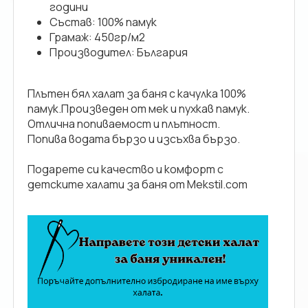
години
Състав: 100% памук
Грамаж: 450гр/м2
Производител: България
Плътен бял халат за баня с качулка 100%
памук.Произведен от мек и пухкав памук.
Отлична попиваемост и плътност.
Попива водата бързо и изсъхва бързо.
Подарете си качество и комфорт с
детските халати за баня от
Mekstil.com