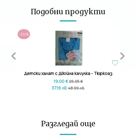
Подобни продукти
- 24%
ище
Детски халат с Двойна качулка - Тюркоаз
Детск
19.00 €
25.05 €
37.16 лв.
48.99 лв.
Разгледай още