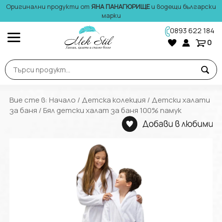
Оригинални продукти от
ЯНА ПАНАГЮРИЩЕ
и водещи български
марки
0893 622 184
0
Вие сте в:
Начало
/
Детска колекция
/
Детски халати
за баня
/ Бял детски халат за баня 100% памук