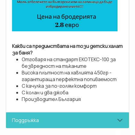
Какви са предимствата на този детски халат
за баня?
Отговаря на стандарт ЕКОТЕКС-100 за
безвредност на тъканите
Висока плътност на хавлията 450гр -
гарантираща перфектна попиваемост
С качулка за по-голям комфорт
С колан и два джоба
Производител България
Поддръжка