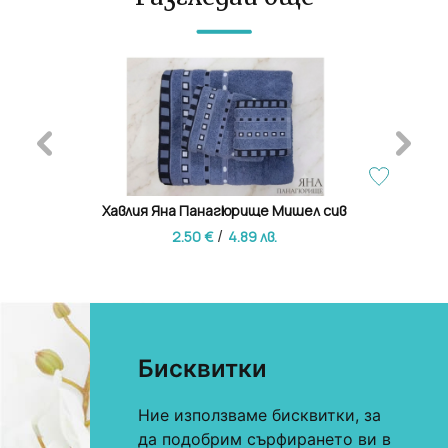
крю
Хавлия Яна Панагюрище Мишел сив
/
2.50 €
4.89 лв.
Бисквитки
Ние използваме бисквитки, за
0893 622 184
За онлайн поръчки
да подобрим сърфирането ви в