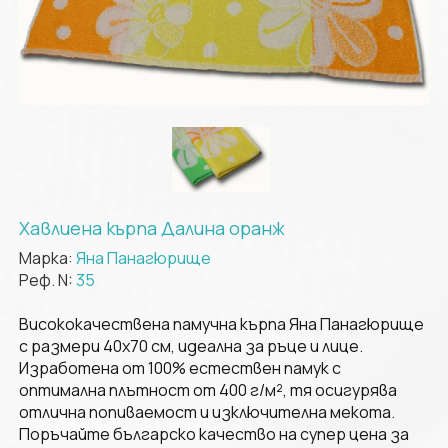
Хавлиена кърпа Далина оранж
Марка:
Яна Панагюрище
Реф. N:
35
Висококачествена памучна кърпа Яна Панагюрище
с размери 40х70 см, идеална за ръце и лице.
Изработена от 100% естествен памук с
оптимална плътност от 400 г/м², тя осигурява
отлична попиваемост и изключителна мекота.
Поръчайте българско качество на супер цена за