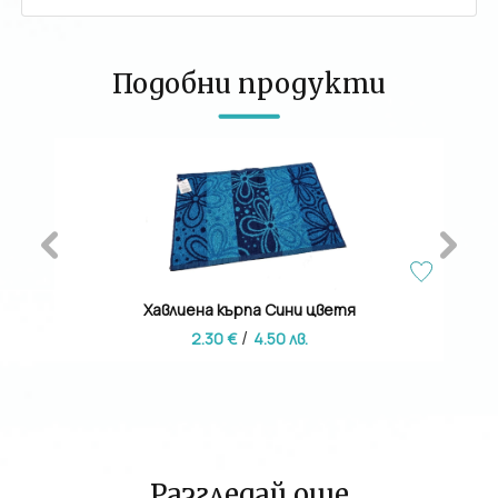
Подобни продукти
Хавлиена кърпа Сини цветя
/
2.30 €
4.50 лв.
Разгледай още