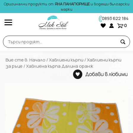
Оригинални продукти от
ЯНА ПАНАГЮРИЩЕ
и водещи български
марки
0893 622 184
0
Вие сте в:
Начало
/
Хавлиени кърпи
/
Хавлиени кърпи
за ръце
/ Хавлиена кърпа Далина оранж