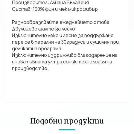
Производител: Алиана България
Състав: 100% фин и мек микрофибър
Разнообразявайте ежедневието с това
Двулицево шалте за легло.
Изключително леко и лесно за поддържане,
пере се в пералня на 30градуса и сушилня при
деликатна програма.
Изключително издръжливо благодарение на
иновативната ултра соник технология на
производство.
Подобни продукти