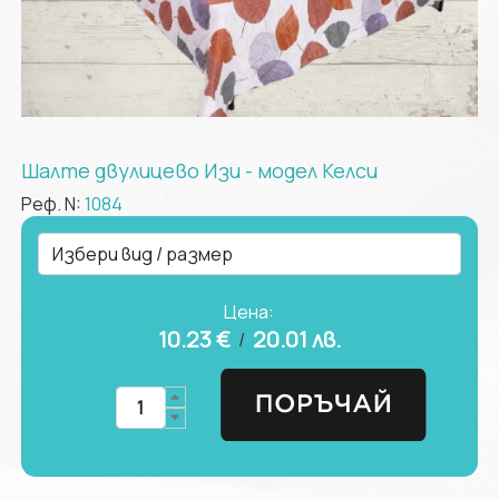
Шалте двулицево Изи - модел Келси
Реф. N:
1084
Цена:
10.23 €
20.01
лв.
/