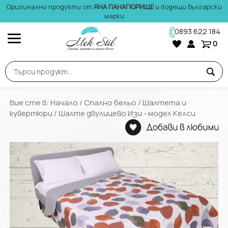
Оригинални продукти от
ЯНА ПАНАГЮРИЩЕ
и водещи български
марки
0893 622 184
0
Вие сте в:
Начало
/
Спално бельо
/
Шалтета и
кувертюри
/ Шалте двулицево Изи - модел Келси