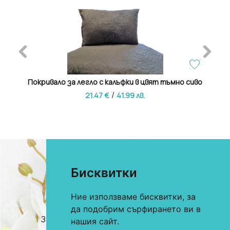
сиво
Покривало за легло с калъфки в цвят тъмно сиво
Лу
/
21.47 €
41.99 лв.
Бисквитки
Ние използваме бисквитки, за
0893 622 184
За онлайн поръчки
да подобрим сърфирането ви в
0893 360 206
За търговци и хотели
нашия сайт.